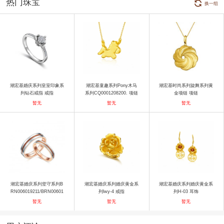
热门珠宝
换一组
潮宏基婚庆系列皇室印象系
潮宏基童趣系列Pony木马
潮宏基时尚系列旋舞系列黄
列钻石戒指 戒指
系列CQ0001208200. 项链
金项链 项链
暂无
暂无
暂无
潮宏基婚庆系列坚守系列B
潮宏基婚庆系列婚庆黄金系
潮宏基婚庆系列婚庆黄金系
RN006019211/BRN00601
列lwy-4 戒指
列H-03 耳饰
9221 戒指
暂无
暂无
暂无