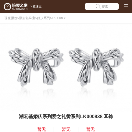
>
查珠宝
搜索
珠宝报价
>
潮宏基珠宝
>
婚庆系列
>
LK000838
潮宏基婚庆系列爱之礼赞系列LK000838 耳饰
暂无
暂无
暂无