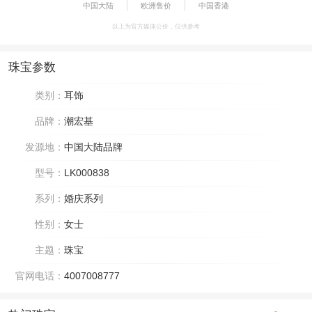
中国大陆
欧洲售价
中国香港
以上为官方媒体公价，仅供参考
珠宝参数
类别：
耳饰
品牌：
潮宏基
发源地：
中国大陆品牌
型号：
LK000838
系列：
婚庆系列
性别：
女士
主题：
珠宝
官网电话：
4007008777