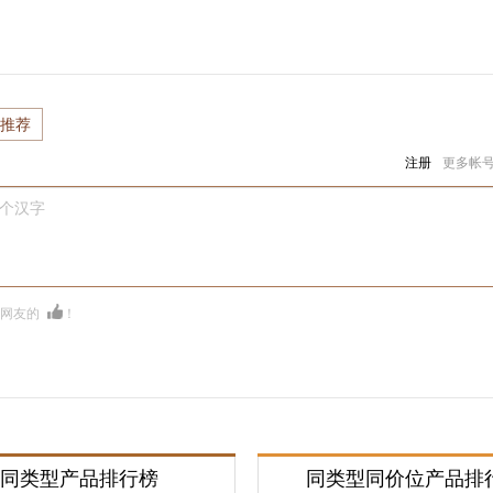
推荐
注册
更多帐
0个汉字
多网友的
！
同类型产品排行榜
同类型同价位产品排