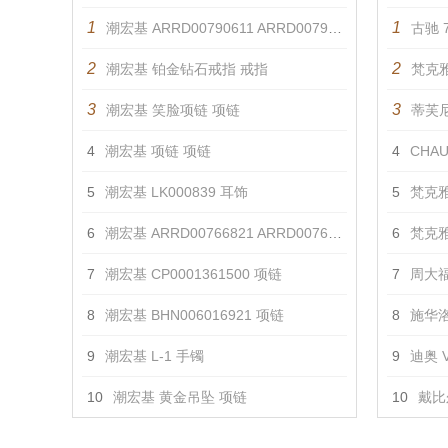
1
1
潮宏基 ARRD00790611 ARRD00790621 戒指
古驰 7
2
2
潮宏基 铂金钻石戒指 戒指
梵克雅
3
3
潮宏基 笑脸项链 项链
蒂芙尼 
4
潮宏基 项链 项链
4
CHAU
5
潮宏基 LK000839 耳饰
5
梵克雅
6
潮宏基 ARRD00766821 ARRD00766831 戒指
6
梵克雅
7
潮宏基 CP0001361500 项链
7
周大福
8
潮宏基 BHN006016921 项链
8
施华洛
9
潮宏基 L-1 手镯
9
迪奥 V
10
潮宏基 黄金吊坠 项链
10
戴比