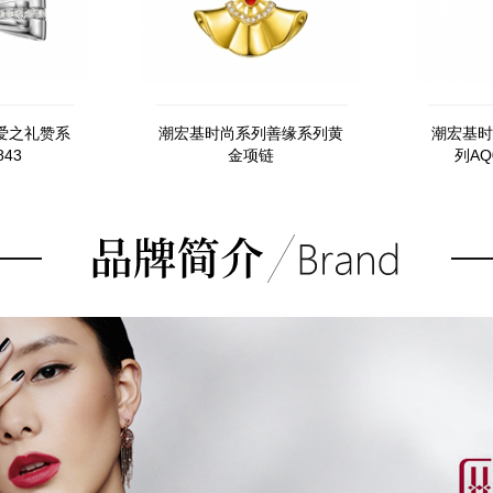
爱之礼赞系
潮宏基时尚系列善缘系列黄
潮宏基时
843
金项链
列AQ0