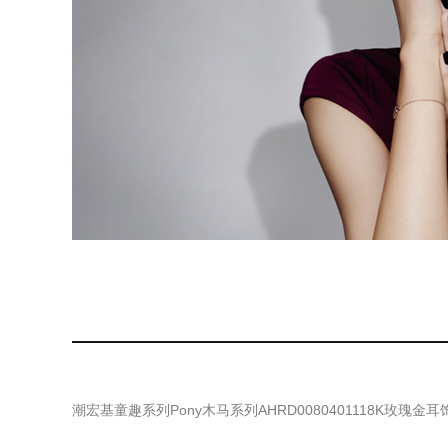
潮宏基童趣系列Pony木马系列AHRD0080401118K玫瑰金耳