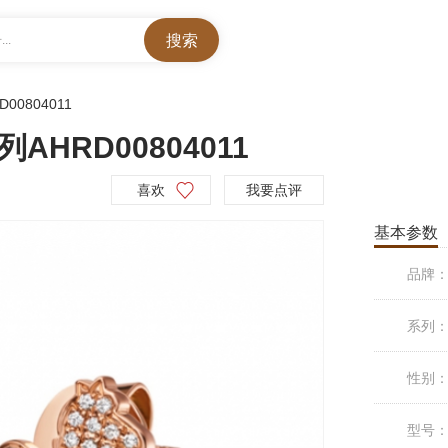
..
D00804011
HRD00804011
喜欢
我要点评
基本参数
品牌
系列
性别
型号