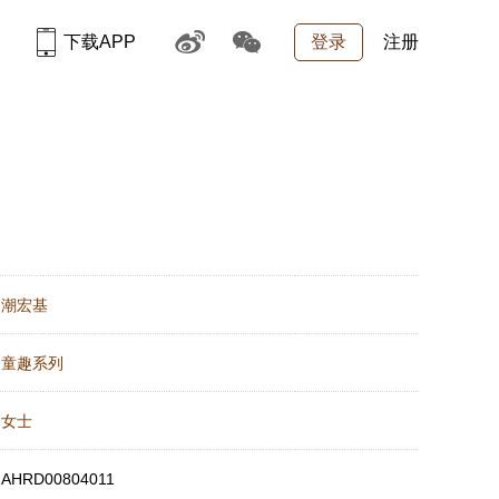
下载APP
登录
注册
：
潮宏基
：
童趣系列
：
女士
：
AHRD00804011