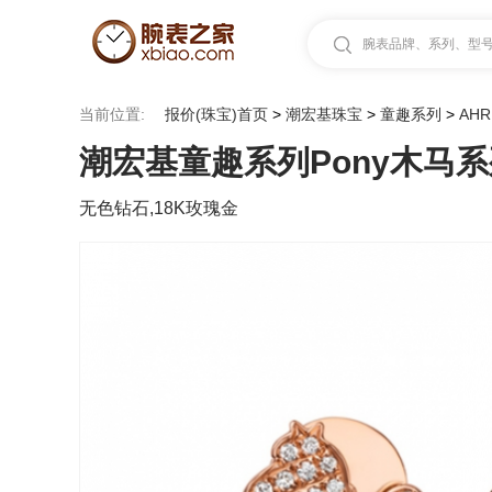
腕表品牌、系列、型号.
当前位置:
报价(珠宝)首页
>
潮宏基珠宝
>
童趣系列
>
AHR
潮宏基童趣系列Pony木马系列A
无色钻石,18K玫瑰金