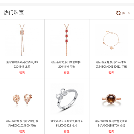
热门珠宝
换一组
潮宏基时尚系列鼓韵XQK3
潮宏基时尚系列鼓韵XQK3
潮宏基童趣系列Pony木马
2204847 吊坠
2204846 吊坠
系列BCN000145611 手镯
暂无
暂无
暂无
潮宏基时尚系列时光旅行系
潮宏基婚庆系列爱之礼赞系
潮宏基时尚系列智慧之眼系
列AE0001024800 耳饰
列LK000852 戒指
列AA0001183700 戒指
暂无
暂无
暂无