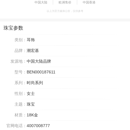
中国大陆
欧洲售价
中国香港
以上为官方媒体公价，仅供参考
珠宝参数
类别：
耳饰
品牌：
潮宏基
发源地：
中国大陆品牌
型号：
BEN000187611
系列：
时尚系列
性别：
女士
主题：
珠宝
材质：
18K金
官网电话：
4007008777