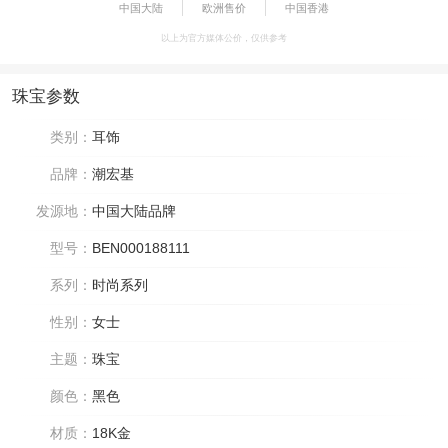
中国大陆
欧洲售价
中国香港
以上为官方媒体公价，仅供参考
珠宝参数
类别：
耳饰
品牌：
潮宏基
发源地：
中国大陆品牌
型号：
BEN000188111
系列：
时尚系列
性别：
女士
主题：
珠宝
颜色：
黑色
材质：
18K金