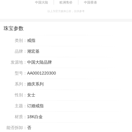
中国大陆
欧洲售价
中国香港
以上为官方媒体公价，仅供参考
珠宝参数
类别：
戒指
品牌：
潮宏基
发源地：
中国大陆品牌
型号：
AA0001220300
系列：
婚庆系列
性别：
女士
主题：
订婚戒指
材质：
18K白金
能否拆卸：
否