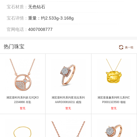
宝石材质：
无色钻石
宝石详情：
重量：约2.533g-3.168g
官网电话：
4007008777
热门珠宝
换一组
潮宏基时尚系列多元XQK3
潮宏基时尚系列星克拉系列
潮宏基童趣系列咩儿系列C
2204866 吊坠
AARD00818211 戒指
P0001323500 项链
暂无
暂无
暂无