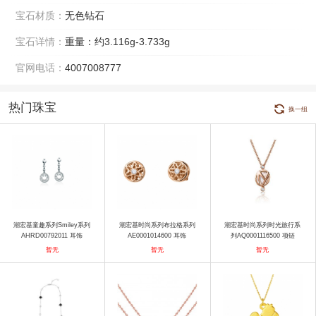
宝石材质：
无色钻石
宝石详情：
重量：约3.116g-3.733g
官网电话：
4007008777
热门珠宝
换一组
潮宏基童趣系列Smiley系列
潮宏基时尚系列布拉格系列
潮宏基时尚系列时光旅行系
AHRD00792011 耳饰
AE0001014600 耳饰
列AQ0001116500 项链
暂无
暂无
暂无