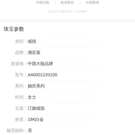
中国大陆
欧洲售价
中国香港
以上为官方媒体公价，仅供参考
珠宝参数
类别：
戒指
品牌：
潮宏基
发源地：
中国大陆品牌
型号：
AA0001220100
系列：
婚庆系列
性别：
女士
主题：
订婚戒指
材质：
18K白金
能否拆卸：
否