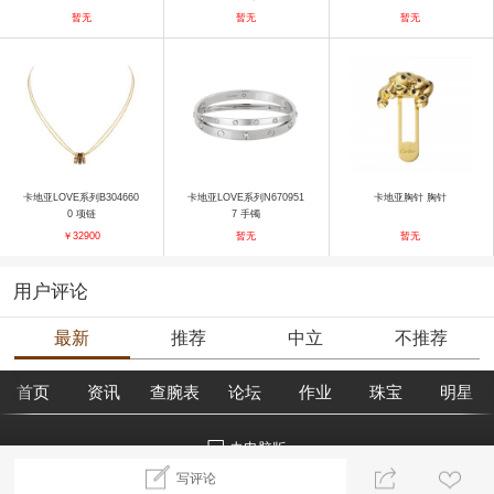
项链
暂无
暂无
暂无
卡地亚LOVE系列B304660
卡地亚LOVE系列N670951
卡地亚胸针 胸针
0 项链
7 手镯
￥32900
暂无
暂无
用户评论
最新
推荐
中立
不推荐
首页
资讯
查腕表
论坛
作业
珠宝
明星
去电脑版
写评论
©2018腕表之家 m.xbiao.com