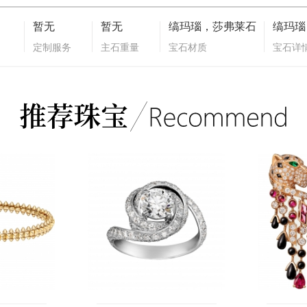
暂无
暂无
缟玛瑙，莎弗莱石
定制服务
主石重量
宝石材质
宝石详