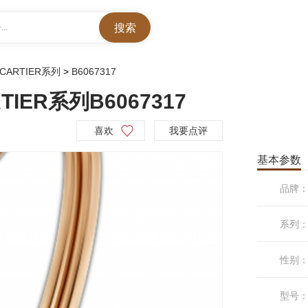
..
 CARTIER系列
>
B6067317
TIER系列B6067317
喜欢
我要点评
基本参数
品牌
系列
性别
型号