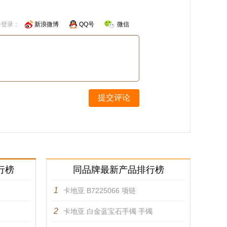
号登录：
新浪微博
QQ号
微信
提交评论
行榜
同品牌最新产品排行榜
1
卡地亚 B7225066 项链
2
卡地亚 白金蓝宝石手镯 手镯