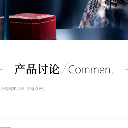
金手镯
网友点评（
0
条点评）