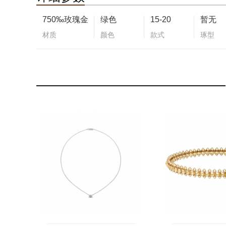
750‰玫瑰金
绿色
15-20
暂无
材质
颜色
款式
琢型