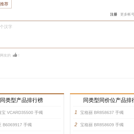
推荐
注册
更多帐
0个汉字
多网友的
！
同类型产品排行榜
同类型同价位产品排
1
宝 VCARD35500 手镯
宝格丽 BR858637 手镯
2
 B6069917 手镯
宝格丽 BR858609 手镯