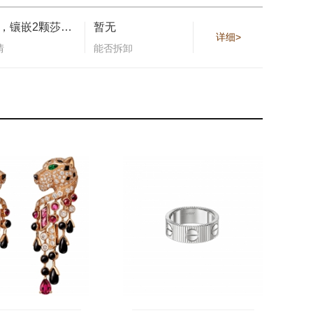
缟玛瑙，镶嵌2颗莎弗莱石 （适用尺寸：17）
暂无
详细>
情
能否拆卸