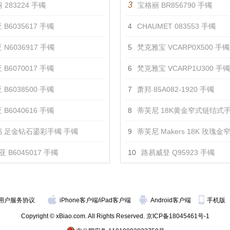
3
 283224 手镯
宝格丽 BR856790 手镯
 B6035617 手镯
4
CHAUMET 083553 手镯
 N6036917 手镯
5
梵克雅宝 VCARP0X500 手镯
 B6070017 手镯
6
梵克雅宝 VCARP1U300 手镯
 B6038500 手镯
7
萧邦 85A082-1920 手镯
 B6040616 手镯
8
蒂芙尼 18K黄金窄式链结式手
 足金钻石鎏彩手镯 手镯
9
蒂芙尼 Makers 18K 玫瑰金窄式链结式手
 B6045017 手镯
10
路易威登 Q95923 手镯
用户服务协议
iPhone客户端
/
iPad客户端
Android客户端
手机版
Copyright © xBiao.com. All Rights Reserved.
京ICP备18045461号-1