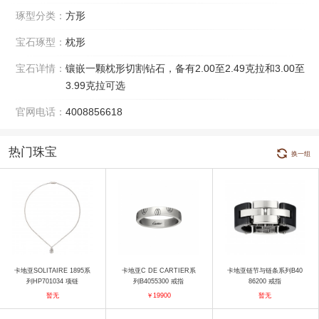
琢型分类：
方形
宝石琢型：
枕形
宝石详情：
镶嵌一颗枕形切割钻石，备有2.00至2.49克拉和3.00至
3.99克拉可选
官网电话：
4008856618
热门珠宝
换一组
卡地亚SOLITAIRE 1895系
卡地亚C DE CARTIER系
卡地亚链节与链条系列B40
列HP701034 项链
列B4055300 戒指
86200 戒指
暂无
￥19900
暂无