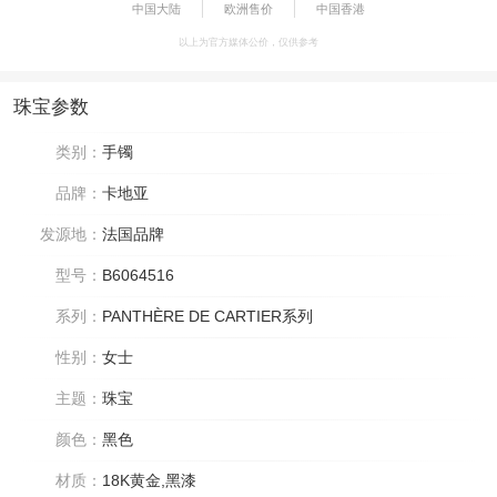
中国大陆
欧洲售价
中国香港
以上为官方媒体公价，仅供参考
珠宝参数
类别：
手镯
品牌：
卡地亚
发源地：
法国品牌
型号：
B6064516
系列：
PANTHÈRE DE CARTIER系列
性别：
女士
主题：
珠宝
颜色：
黑色
材质：
18K黄金,黑漆