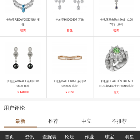
卡地亚REDWOOD项链 项
卡地亚H8000807 耳饰
卡地亚三角胸衣胸针（190
链
7年） 胸针
暂无
暂无
暂无
卡地亚AGRAFE系列N804
卡地亚BALLERINE系列B4
卡地亚BEAUTÉS DU MO
9600 耳饰
098600 戒指
NDE高级珠宝VIRIDIA戒指
戒指
￥141000
￥9150
暂无
用户评论
最新
推荐
中立
不推荐
首页
资讯
查腕表
论坛
作业
珠宝
明星