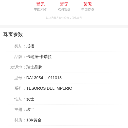
暂无
暂无
暂无
中国大陆
欧洲售价
中国香港
以上为官方媒体公价，仅供参考
珠宝参数
类别：
戒指
品牌：
卡瑞拉•卡瑞拉
发源地：
瑞士品牌
型号：
DA13054， 011018
系列：
TESOROS DEL IMPERIO
性别：
女士
主题：
珠宝
材质：
18K黄金