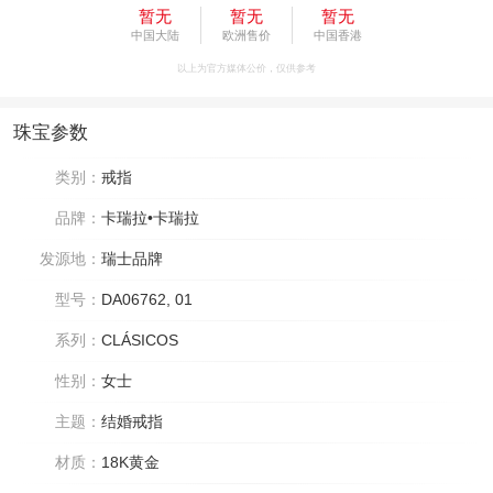
暂无
暂无
暂无
中国大陆
欧洲售价
中国香港
以上为官方媒体公价，仅供参考
珠宝参数
类别：
戒指
品牌：
卡瑞拉•卡瑞拉
发源地：
瑞士品牌
型号：
DA06762, 01
系列：
CLÁSICOS
性别：
女士
主题：
结婚戒指
材质：
18K黄金