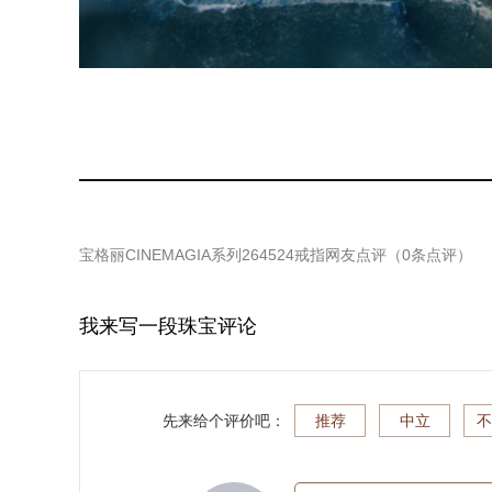
宝格丽CINEMAGIA系列264524戒指
网友点评（
0
条点评）
我来写一段珠宝评论
先来给个评价吧：
推荐
中立
不