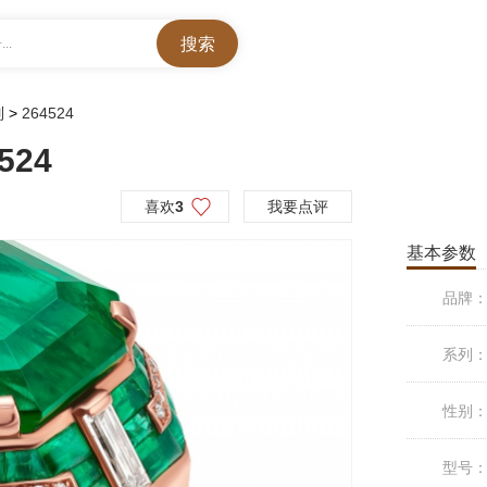
..
列
>
264524
524
喜欢
3
我要点评
基本参数
品牌
系列
性别
型号