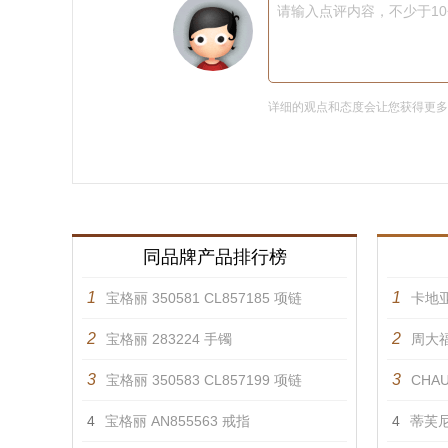
请输入点评内容，不少于1
详细的观点和态度会让您获得更
同品牌产品排行榜
1
1
宝格丽 350581 CL857185 项链
卡地亚
2
2
宝格丽 283224 手镯
周大福
3
3
宝格丽 350583 CL857199 项链
CHAU
4
宝格丽 AN855563 戒指
4
蒂芙尼