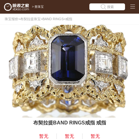
>
查珠宝
搜索
珠宝报价
>
布契拉提珠宝
>
BAND RINGS
>
戒指
布契拉提BAND RINGS戒指 戒指
暂无
暂无
暂无