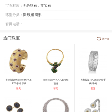
宝石材质：
无色钻石，蓝宝石
琢型分类：
圆形,椭圆形
官网电话：
.
热门珠宝
换一组
布契拉提DREAM BRACE
布契拉提UNICA孔雀项链
布契拉提TULLE珠罗纱手
LETS手镯 手镯
项链
镯 手镯
暂无
暂无
暂无