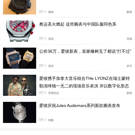
4
编译
新闻
奥运圣火燃起 这些腕表与中国队服同色系
0
原创
导购
公价36万，爱彼新表，皇家橡树见了都说“打不过”
这只表的材质用的是爱彼的18K砂金。它由黄金、铜
和钯组成，颜色会随着光线和手腕动作，介于白金和玫瑰
1
原创
技术
金之间，呈现一种很特别的暖调。这恰好非常适合[RE]M
aster02这种表。因为它的造型已经够强势了，如果再给
爱彼携手加拿大音乐组合THe LYONZ在瑞士蒙特
它一个过分耀眼的颜色，整只表会很容易变得张扬。尤其
勒演绎独一无二的现场音乐表演 并以数字化形态
呈现
0
官网动态
新闻
在拉丝和平面转折的配合下，砂金能把这只表的建筑感凸
显出来，而不是把它做成一块单纯“很贵”的金表，这种处
爱彼庆祝Jules Audemars系列新款腕表发布
理就显得很高级。
0
转载