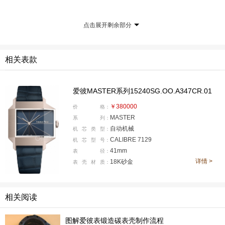
点击展开剩余部分
相关表款
爱彼MASTER系列15240SG.OO.A347CR.01
这只表最抓人的地方，就是表壳。在1960年代粗野主
￥380000
价
格：
MASTER
系
列：
义流派的影响下，爱彼创造出了这种棱角分明、却又简约
自动机械
机
芯
类
型：
的不对称造型表壳。它的一侧向外延展，带着很强的几何
CALIBRE 7129
机
芯
型
号：
张力。表壳尺寸做到了41毫米，厚度只有9.7毫米。在异
41mm
表
径：
详情 >
18K砂金
形表里，算是可佩戴度非常强的表了。
表
壳
材
质：
相关阅读
图解爱彼表锻造碳表壳制作流程