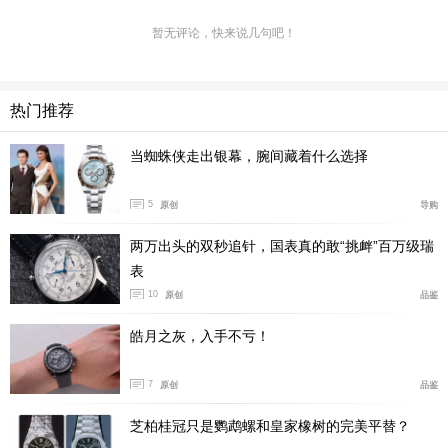
暂无评论，快来说几句吧！
热门推荐
当蜘蛛侠走出银幕，腕间藏着什么选择
5
原创
导购
如果说表壳是这只表最容易让人记住的部分，那表盘
就是最容易让人慢慢喜欢上的部分。爱彼给它配的是品牌
两万出头的双秒追针，国表真的敢“挑衅”百万级瑞
表
标志性的“夜蓝色”，通过物理气体沉积工艺制成。表盘也
10
原创
品鉴
不是一整块平整表盘，而是由12个三角形分区组成，每一
块都经过平行拉丝处理，让不同三角区块在不同角度下出
皓月之灰，入手不亏！
现明暗变化，再以砂金色分隔线切开，于是这只只有时分
显示的表，反而比很多功能一大堆的表更不无聊。整体看
7
原创
品鉴
上去，有点像建筑立面的切片，也有点像抽象拼贴画。
芝柏桂冠只是鹦鹉螺和皇家橡树的完美平替？