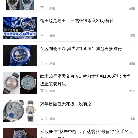
9
原创
品鉴
钢王也是卷王！罗杰杜彼杀入30万价位！
6
原创
视频
全蓝陶瓷王炸 真力时160周年旗舰有多难得
7
原创
品鉴
欧米茄星座天文台 VS 劳力士恒动1908型：奢华
表盘上三点位的“AUDEMARS PIGUET”品牌标识、棒
级正装表对决
状时标和指针都采用18K砂金打造，与腕表整体材质保持
6
原创
文化
高度一致。
万年历颜值天花板，没有之一
5
原创
技术
延续85年“从未中断”，百达翡丽“最值得”入手的大