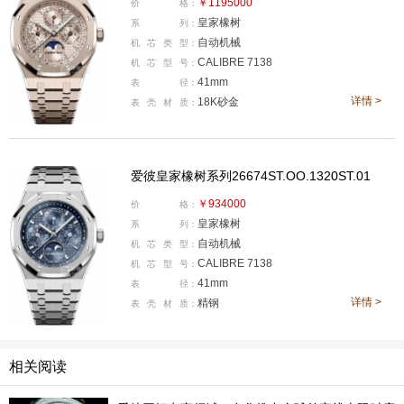
￥1195000
价
格：
皇家橡树
系
列：
通过爱彼官方小程序即可预约报名参加
自动机械
机
芯
类
型：
CALIBRE 7138
机
芯
型
号：
41mm
表
径：
详情 >
18K砂金
5月24日至6月8日，爱彼直接将150年的传奇历史的精
表
壳
材
质：
华浓缩，在上海呈现名为“创想之家”的150周年特展，就
好像把博物馆直接搬到了上海，这场免费对公众开放的沉
爱彼皇家橡树系列26674ST.OO.1320ST.01
浸式互动体验大展，为国内外的钟表爱好者提供了深入了
解品牌的好机会。通过爱彼官方小程序或公众号即可预
￥934000
价
格：
皇家橡树
系
列：
约，参观者不仅能近距离观摩爱彼博物馆Musée Atelier馆
自动机械
机
芯
类
型：
藏的众多重要作品，更能通过此次展览深入了解品牌发源
CALIBRE 7138
机
芯
型
号：
自汝山谷的制表历史，以及多年来引以为傲的技术革新和
41mm
表
径：
详情 >
精钢
跨界突破。为了让大家在观展前有一定的了解，我将对爱
表
壳
材
质：
彼150年的历史沿革、重要设计和功能创新进行梳理介
绍，带大家先睹为快。
相关阅读
诞生自布拉苏丝—复杂基因与生俱来