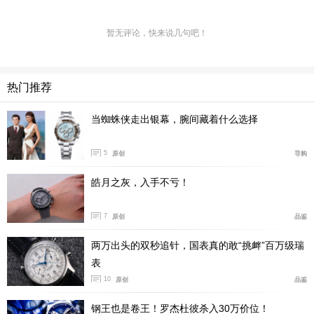
暂无评论，快来说几句吧！
热门推荐
当蜘蛛侠走出银幕，腕间藏着什么选择
5
原创
导购
皓月之灰，入手不亏！
汝山谷的自然环境过于原始，森林茂密，岩石中蕴含铁
7
原创
品鉴
矿，加之每年还有长达数月的严冬，这让当地居民没法种
植农作物，只能依靠畜牧业维持生计。但也正是这片高寒
两万出头的双秒追针，国表真的敢“挑衅”百万级瑞
气候与贫瘠岩层构筑的天然屏障，迫使当地居民在生存挑
表
战中淬炼出非凡匠心。富饶的矿物资源首先提供了冶炼钢
10
原创
品鉴
铁的基础，而一旦冬季到来，居民就将农庄房屋的阁楼改
钢王也是卷王！罗杰杜彼杀入30万价位！