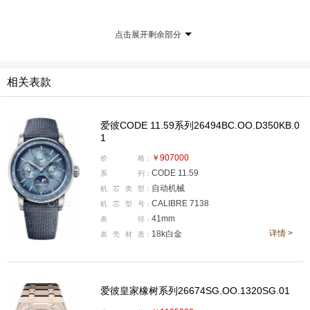
点击展开剩余部分
相关表款
爱彼CODE 11.59系列26494BC.OO.D350KB.0
1
￥907000
价
格：
CODE 11.59
系
列：
自动机械
机
芯
类
型：
CALIBRE 7138
机
芯
型
号：
爱彼将于上海举办“创想之家”150 周年特展
41mm
表
径：
详情 >
18k白金
表
壳
材
质：
上海展览中心西一馆
展览开放时间：5月24日至6月8日
爱彼皇家橡树系列26674SG.OO.1320SG.01
免费观展