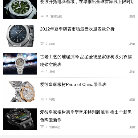
爱彼开拓电商领域，在华推出全球首家线上限时店
11
官网动态
新闻
2012年夏季腕表市场最受欢迎表款分析
0
转载
品鉴
古老工艺的璀璨演绎 品鉴爱彼皇家橡树系列双摆
轮镂空腕表
5
原创
品鉴
爱彼皇家橡树Pride of China限量表
爱彼诞生自瑞士日内瓦北部汝拉山脉的汝山谷核心区域
1
转载
品鉴
——布拉苏丝。得益于独特的地理与气候环境，汝山谷孕
爱彼皇家橡树离岸型音乐特别版腕表 推出全新黑
育出别具一格的人文风貌，被誉为“瑞士钟表复杂功能的
色陶瓷新作
摇篮”，为爱彼注入了与生俱来的复杂制表基因。
2
官网动态
新闻