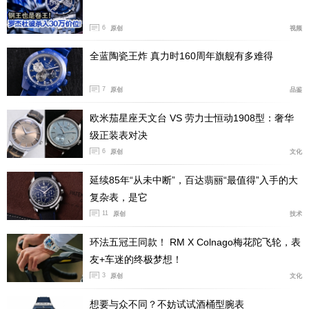
造成钟表工坊，开始制作钟表以及精密部件。漫长的冬日
让他们有充足的时间深入钻研，不断完善制表技艺，经过
6
原创
视频
不断积累与沉淀，汝山谷在18世纪末迅速崛起，成为瑞士
全蓝陶瓷王炸 真力时160周年旗舰有多难得
复杂功能制表的核心区域。
7
原创
品鉴
欧米茄星座天文台 VS 劳力士恒动1908型：奢华
级正装表对决
6
原创
文化
延续85年“从未中断”，百达翡丽“最值得”入手的大
复杂表，是它
11
原创
技术
环法五冠王同款！ RM X Colnago梅花陀飞轮，表
友+车迷的终极梦想！
3
原创
文化
Jules Audemars（左）和 Edward Piguet（右）
想要与众不同？不妨试试酒桶型腕表