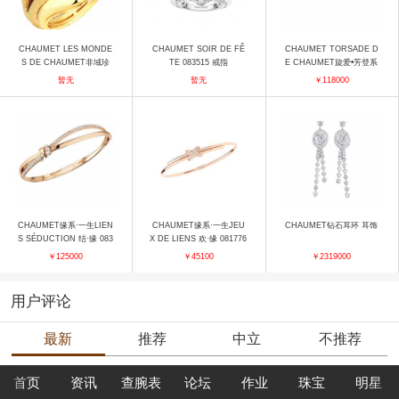
CHAUMET LES MONDE
CHAUMET SOIR DE FÊ
CHAUMET TORSADE D
S DE CHAUMET非域珍
TE 083515 戒指
E CHAUMET旋爱•芳登系
藏“护身图腾”戒指 戒指
列084355 耳饰
暂无
暂无
￥118000
CHAUMET缘系·一生LIEN
CHAUMET缘系·一生JEU
CHAUMET钻石耳环 耳饰
S SÉDUCTION 结·缘 083
X DE LIENS 欢·缘 081776
229 手镯
手镯
￥125000
￥45100
￥2319000
用户评论
最新
推荐
中立
不推荐
首页
资讯
查腕表
论坛
作业
珠宝
明星