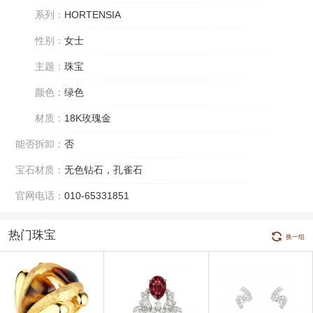
系列：
HORTENSIA
性别：
女士
主题：
珠宝
颜色：
绿色
材质：
18K玫瑰金
能否拆卸：
否
宝石材质：
无色钻石，孔雀石
官网电话：
010-65331851
热门珠宝
换一组