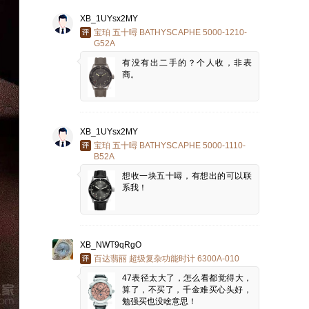
XB_1UYsx2MY
宝珀 五十噚 BATHYSCAPHE 5000-1210-
G52A
有没有出二手的？个人收，非表
商。
XB_1UYsx2MY
宝珀 五十噚 BATHYSCAPHE 5000-1110-
B52A
想收一块五十噚，有想出的可以联
系我！
XB_NWT9qRgO
百达翡丽 超级复杂功能时计 6300A-010
47表径太大了，怎么看都觉得大，
算了，不买了，千金难买心头好，
勉强买也没啥意思！