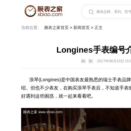
腕表品牌、系列、型号.
当前位置:
腕表之家首页
>
新闻首页
>
正文
Longines手表
2017年08月10日 15:
浪琴
(
Longines
)是中国
表
友最熟悉的瑞士
手表品牌
绍。但也不少表友，在购买
浪琴手表
后，不知道
手表
好遇到这些困惑，就一起来看看吧。