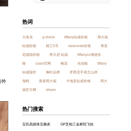
热词
力洛克
g shock
tiffany钻戒价格
周大福
钻戒价格
精工5号
swarovski价格
蒂芙
尼戒指价格
蒂凡尼 钻戒
tiffanyco项链价
格
casio官网
梅花
光动能
tiffany
钻戒报价
胸针品牌
罗西尼手表怎么样
转外
海鸥
香港周大福
卡地亚钻戒价格
周大
福官方网
sheen
热门搜索
宝玑高级珠宝腕表
GP芝柏三金桥陀飞轮