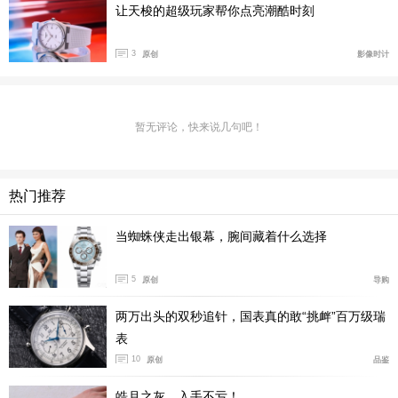
让天梭的超级玩家帮你点亮潮酷时刻
- 抗刮伤蓝宝石水晶玻璃表镜
3
原创
影像时计
- 18K粉金表壳
- 防水30米/3个大气压
暂无评论，快来说几句吧！
- 鳄鱼皮纹表带，带按钮式蝴蝶扣
热门推荐
当蜘蛛侠走出银幕，腕间藏着什么选择
5
原创
导购
两万出头的双秒追针，国表真的敢“挑衅”百万级瑞
表
10
原创
品鉴
皓月之灰，入手不亏！