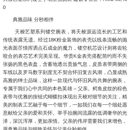
0
典雅品味 分秒相伴
天梭艺塑系列镂空腕表，将天梭源远流长的工艺和
传统表露无遗。经过18K粉金装饰的表壳以线条流畅的抛
光表面尽情挥洒点石成金的魔力，镂空机芯设计则将齿轮
咬合的表芯艺术完美呈现。华贵K金表壳搭配简约而不失
张扬的黑色表盘，含蓄地透出贵族气息，皮质表带两侧的
车线以及罗马数字刻度无不契合怀旧复古风潮，凸显成熟
高雅的绅士品味，这样一款现代与怀旧风尚共舞的腕表，
专属于我们心中共同的本色英雄 – 父亲。鳄鱼皮纹的棕色
表带与优雅的按钮式蝴蝶扣体现出天梭对细节的关注，精
美的制表工艺融于每一个细节，一如我们在每一个细处愿
意献给父亲的爱和关怀。举手抬腕间流露的低调奢华的光
泽，深沉浑厚，更如亲情。父亲的伟岸需要我们来增色，
愿典雅品味与细致关怀与父亲分秒相伴。