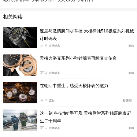
浓情感恩 尔“芯”可见
相关阅读
天梭艺塑系列镂空腕表在表盘下方开启半圆镂空窗
速度与激情腕间尽掌控 天梭律驰516极速系列机械
口，天梭标识优雅横亘于上，与12点刻度处的扇形窗口相
计时码表
映成趣。该腕表特别采用了ETA6497-1手动上弦机芯，没
0
官网动态
新闻
有了自动锤的遮挡，透过透明表后盖，可欣赏精密的机械
天梭力洛克系列小秒针腕表再续复古传奇
机芯的内部运转，机芯的机械之美显露无疑。复杂精细的
金属零件保证了腕表高精密度的运作，该机芯的动力存储
2
官网动态
新闻
可达49小时，恒久律动犹如父亲永不停息的深情。系此时
间之礼于腕间，让父亲即刻沉醉于齿轮、游丝和17颗宝石
在轮回中重生，感受天梭怀表的魅力
共同出演的计时芭蕾舞剧。浓情感恩，尔心可见，平日里
3
难以言表的亲情，于心“芯”相印间明畅表达。省去言语，
原创
影像时计
略去形式，天涯咫尺，这一刻，为他，我们的父亲。
这一刻 科技“触”手可及 天梭腾智系列触屏腕表诞
生二十周年
技术参数：
1
官网动态
新闻
- 镂空手动上弦机械机芯