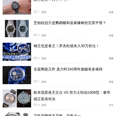
7
原创
品鉴
芝柏桂冠只是鹦鹉螺和皇家橡树的完美平替？
9
原创
品鉴
钢王也是卷王！罗杰杜彼杀入30万价位！
6
原创
视频
全蓝陶瓷王炸 真力时160周年旗舰有多难得
7
原创
品鉴
欧米茄星座天文台 VS 劳力士恒动1908型：奢华
级正装表对决
6
原创
文化
万年历颜值天花板，没有之一