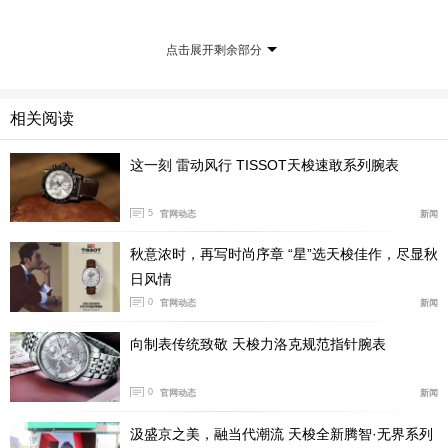
天梭——“时间，随你掌控”
点击展开剩余部分
对于天梭而言，“时间，随你掌控”不仅仅是一句广告
词。它传递了天梭品牌的DNA——天梭一直致力将前沿科
相关阅读
技与时尚设计在钟表制作中完美融合，希望带给顾客更多
的价值和感动。自1853年起，天梭便一直立足传统进行创
这一刻 雷动风行 TISSOT天梭速敢系列腕表
新，时至今日已经成长为全球销量第一的瑞士传统制表品
牌。在过去的159年间，天梭从一家总部位于瑞士汝拉山
5
官网动态
新闻
区力洛克小镇的手表工厂，发展成了一个销售网点遍布16
秋意浓时，再写时尚序章 “星”选天梭佳作，尽显秋
0多个国家的全球品牌。天梭的领先地位得益于其无可比
日风情
拟的创新能力，它在特殊材料的运用、先进功能的开发和
0
官网动态
新闻
细节设计的追求上不遗余力。天梭推出的优质手表品种越
向制表传统致敬 天梭力洛克规范指针腕表
来越多，但性价比却比任何其它瑞士手表品牌都更具吸引
力，这也体现了它对“入门奢侈品”的承诺。天梭是全球最
0
官网动态
新闻
大的手表制造商和经销商 - 斯沃琪集团的一员，同时也担
任世界摩托车锦标赛MotoGP、超级摩托车赛、国际篮球
汲盛京之美，融当代潮流 天梭全新腾智·无界系列