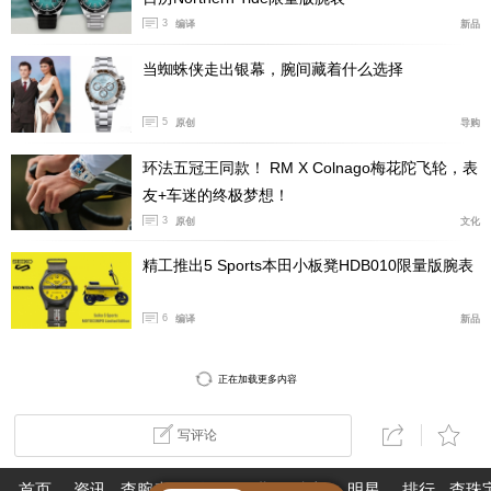
3
编译
新品
当蜘蛛侠走出银幕，腕间藏着什么选择
5
原创
导购
环法五冠王同款！ RM X Colnago梅花陀飞轮，表
友+车迷的终极梦想！
3
原创
文化
精工推出5 Sports本田小板凳HDB010限量版腕表
6
编译
新品
正在加载更多内容
写评论
首页
资讯
查腕表
论坛
作业
珠宝
明星
排行
查珠