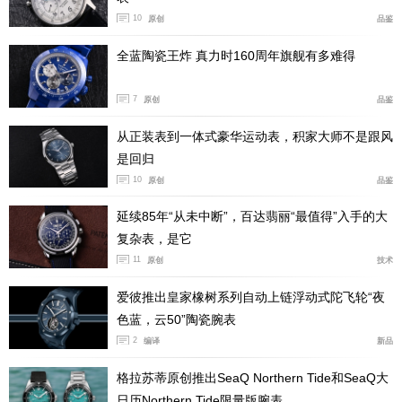
10
原创
品鉴
全蓝陶瓷王炸 真力时160周年旗舰有多难得
7
原创
品鉴
从正装表到一体式豪华运动表，积家大师不是跟风
是回归
10
原创
品鉴
延续85年“从未中断”，百达翡丽“最值得”入手的大
复杂表，是它
11
原创
技术
爱彼推出皇家橡树系列自动上链浮动式陀飞轮“夜
色蓝，云50”陶瓷腕表
2
编译
新品
格拉苏蒂原创推出SeaQ Northern Tide和SeaQ大
日历Northern Tide限量版腕表