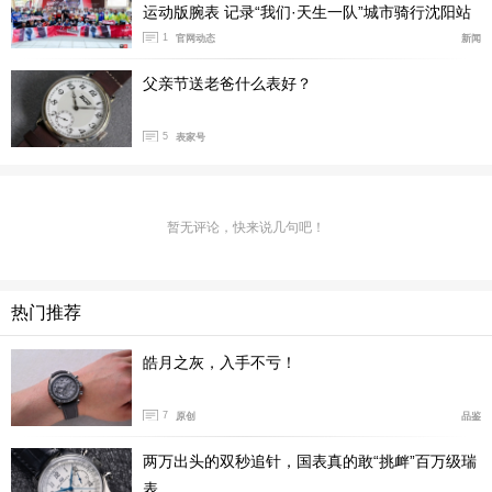
运动版腕表 记录“我们·天生一队”城市骑行沈阳站
联盟FIBA、澳大利亚橄榄球联盟AFL、中国篮球职业联赛
盛况
1
官网动态
新闻
CBA以及世界自行车、击剑和冰球锦标赛的官方指定计
时。而在其市场宣传和产品设计上，天梭也始终如一地书
父亲节送老爸什么表好？
写着它的品牌理念：“创新，源于传统”。
5
表家号
暂无评论，快来说几句吧！
热门推荐
皓月之灰，入手不亏！
7
原创
品鉴
两万出头的双秒追针，国表真的敢“挑衅”百万级瑞
表