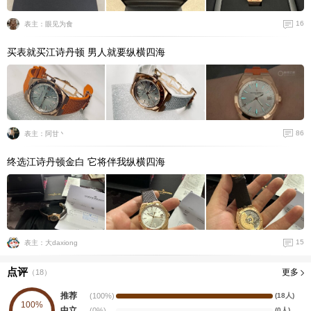
16
表主：眼见为食
买表就买江诗丹顿 男人就要纵横四海
86
表主：阿甘丶
终选江诗丹顿金白 它将伴我纵横四海
15
表主：大daxiong
点评
更多
（
18
）
推荐
(100%)
(18人)
100%
中立
(0%)
(0人)