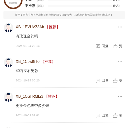
推荐指数
不推荐
(0%)
(0人)
提示：留言中所有交易相关信息均为网友自发行为，与腕表之家无关请注意判断真伪！
XB_1EVUVZ8Ah
【推荐】
有玫瑰金的吗
回复
赞
2025-01-04 23:14
XB_1CLwf8T0
【推荐】
40万左右男款
回复
赞
2024-10-14 00:20
XB_1CGhRMkr3
【推荐】
更换金色表带多少钱
回复
赞
2024-10-09 09:01