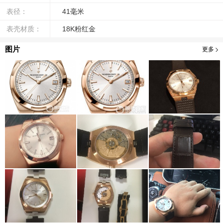
表径：
41毫米
表壳材质：
18K粉红金
图片
更多