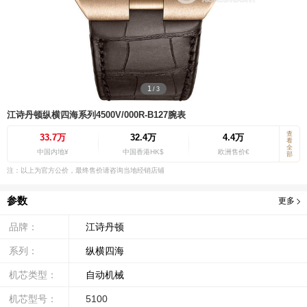
1
/
3
江诗丹顿纵横四海系列4500V/000R-B127腕表
查
33.7万
32.4万
4.4万
看
全
中国内地¥
中国香港HK$
欧洲售价€
部
注：以上为官方公价，最终售价请咨询当地经销店铺
参数
更多
品牌：
江诗丹顿
系列：
纵横四海
机芯类型：
自动机械
机芯型号：
5100