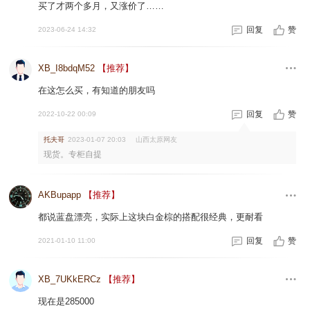
买了才两个多月，又涨价了……
回复
赞
2023-06-24 14:32
XB_I8bdqM52
【推荐】
在这怎么买，有知道的朋友吗
回复
赞
2022-10-22 00:09
托夫哥
山西太原网友
2023-01-07 20:03
现货。专柜自提
AKBupapp
【推荐】
都说蓝盘漂亮，实际上这块白金棕的搭配很经典，更耐看
回复
赞
2021-01-10 11:00
XB_7UKkERCz
【推荐】
现在是285000