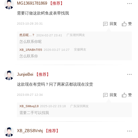
MG13691781869
【推荐】
需要订做这款鳄鱼皮表带找我
回复
赞
2023-10-28 20:31
然后呢…？
广东潮州网友
2024-02-27 23:41
怎么联系你呢
安徽网友
XB_1RABhTI55
2026-03-27 14:27
怎么联系你
JunjieBei
【推荐】
这款现在有货吗？问了两家店都说现在没货
回复
赞
2023-09-27 12:34
广东深圳网友
XB_SMtvq2Jl
2025-10-22 23:18
需要二手可以找我
XB_ZBS8Vnhj
【推荐】