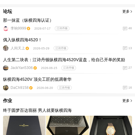
论坛
更多
那一抹蓝（纵横四海认证）
李响9999
46
2026-07-17
江诗丹顿
偶入纵横四海4520！
人间天上
13
2026-05-29
江诗丹顿
人生第二块表：江诗丹顿纵横四海4520V蓝盘，给自己开单的奖励
JackYan5306
27
2026-06-15
江诗丹顿
纵横四海4520V 顶尖工匠的低调奢华
DaCh9158
16
2026-06-20
江诗丹顿
作业
更多
终于圆梦百达翡丽 男人就要纵横四海