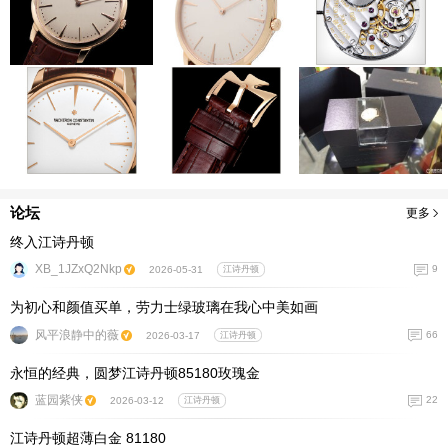
论坛
更多
终入江诗丹顿
XB_1JZxQ2Nkp
9
2026-05-31
江诗丹顿
为初心和颜值买单，劳力士绿玻璃在我心中美如画
风平浪静中的薇
66
2026-03-17
江诗丹顿
永恒的经典，圆梦江诗丹顿85180玫瑰金
蓝园紫侠
22
2026-03-12
江诗丹顿
江诗丹顿超薄白金 81180