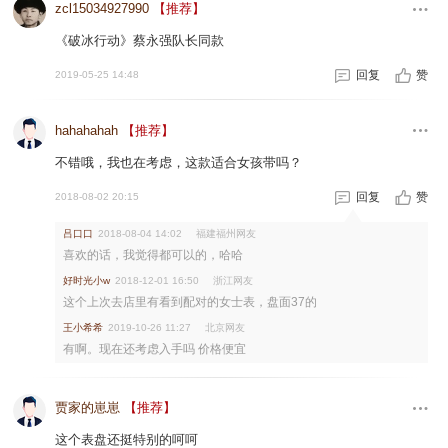
zcl15034927990
【推荐】
《破冰行动》蔡永强队长同款
回复
赞
2019-05-25 14:48
hahahahah
【推荐】
不错哦，我也在考虑，这款适合女孩带吗？
回复
赞
2018-08-02 20:15
吕口口
福建福州网友
2018-08-04 14:02
喜欢的话，我觉得都可以的，哈哈
好时光小w
浙江网友
2018-12-01 16:50
这个上次去店里有看到配对的女士表，盘面37的
王小希希
北京网友
2019-10-26 11:27
有啊。现在还考虑入手吗 价格便宜
贾家的崽崽
【推荐】
这个表盘还挺特别的呵呵