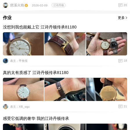
慈溪火炮
20
2026-02-09
江诗丹顿
作业
更多
没想到我也能戴上它 江诗丹顿传承81180
18
表主：甲鱼怪
真的太有质感了 江诗丹顿传承81180
21
表主：XB_wgc
感受它低调的奢华 我的江诗丹顿传承