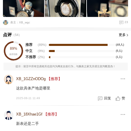
23
表主：XB_wgc
点评
更多
（
54
）
推荐
(89%)
(48人)
89%
中立
(9%)
(5人)
推荐指数
不推荐
(2%)
(1人)
提示：留言中所有交易相关信息均为网友自发行为，与腕表之家无关请注意判断真伪！
XB_1GZZnODOg
【推荐】
这款具体产地是哪里
回复
赞
2025-08-11 11:49
XB_18Xhae1Gf
【推荐】
新表还是二手