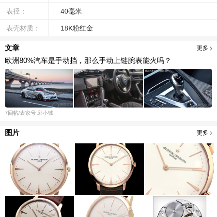
表径：
40毫米
表壳材质：
18K粉红金
文章
更多
欧洲80%汽车是手动挡，那么手动上链腕表能火吗？
7
回帖
/表家号
邱小铖
图片
更多