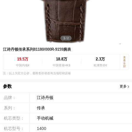
1
/
2
江诗丹顿传承系列81180/000R-9159腕表
查
19.5万
18.8万
2.3万
看
全
中国内地¥
中国香港HK$
欧洲售价€
部
注：以上为官方公价，最终售价请咨询当地经销店铺
参数
更多
品牌：
江诗丹顿
系列：
传承
机芯类型：
手动机械
机芯型号：
1400