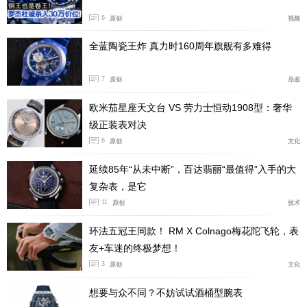
择上更加符合现代经典汽车的美学，而非复古或赛车美
6
原创
视频
学，因此也更加适合日常佩戴。
全蓝陶瓷王炸 真力时160周年旗舰有多难得
7
原创
品鉴
欧米茄星座天文台 VS 劳力士恒动1908型：奢华
级正装表对决
6
原创
文化
延续85年“从未中断”，百达翡丽“最值得”入手的大
复杂表，是它
11
原创
技术
环法五冠王同款！ RM X Colnago梅花陀飞轮，表
友+车迷的终极梦想！
穹形蓝宝石玻璃表镜下的盘面色调统一不突兀但又能
3
原创
文化
保证清晰读时，大面积银灰色采用同心圆纹装饰，随着光
线角度的变化也能呈现不同的光影精髓。盘面外缘测速仪
想要与众不同？不妨试试酒桶型腕表