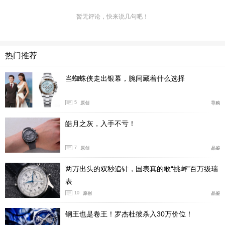
暂无评论，快来说几句吧！
热门推荐
当蜘蛛侠走出银幕，腕间藏着什么选择
5
原创
导购
皓月之灰，入手不亏！
这款表的官方Slogan是：“竞速银灰，硬‘钢’到底”，
7
原创
品鉴
短短八个字就已经把腕表的众多特点轻松概括。44 毫米
两万出头的双秒追针，国表真的敢“挑衅”百万级瑞
的不锈钢 316L 表壳，搭配上银灰与黑色为主的盘面和同
表
样为不锈钢 316L 打造的表链。整体从色彩到功能上都与
10
原创
品鉴
汽车美学相互呼应和关联，但是与以往宇联或其他品牌的
钢王也是卷王！罗杰杜彼杀入30万价位！
汽车美学的腕表设计不同之处在于，这种设计与配色的选