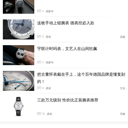
3
表家号
这枚手动上链腕表 德表控必入款
5
原创
品鉴
宇联计时码表，文艺人在山间狂飙
2
表家号
这次的宇联三眼熊猫计时码表出乎我意料的一点在
把古董怀表戴在手上，这个百年德国品牌是懂复刻
于，没有继续延续年轻化和更有辨识度的不对称盘面设
的！
计，反而是加重了现代感和成熟度。银色和黑色为主的两
4
原创
文化
大颜色遍布整枚腕表，这种配色更高级也更容易联想到现
三款万元级别 性价比正装腕表推荐
代汽车的极具科技感的配色，三个副盘的设计也与汽车仪
表盘设计相互呼应。与复古的赛车设计有所不同，更加现
11
原创
导购
代也更加流行。