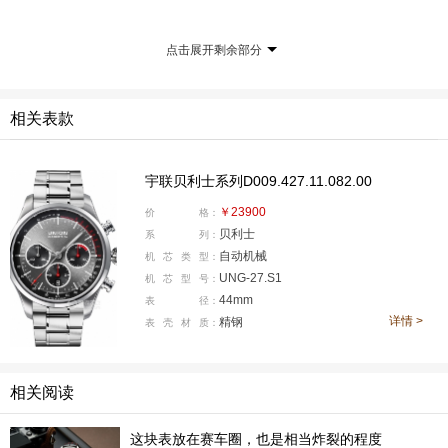
点击展开剩余部分
相关表款
宇联贝利士系列D009.427.11.082.00
宇联近几年推出的新表中，从内到外都下足了功夫，
￥23900
价
格：
在保留应有的“德味”的同时，在贝利士等系列之中也将德
贝利士
系
列：
系品牌那种“old school”经典腔调做出平衡，在保留基础设
自动机械
机
芯
类
型：
计的同时加入了大量年轻的设计语言，但始终不变的是德
UNG-27.S1
机
芯
型
号：
系制表内部机芯的高超水准。2025年的宇联又在贝利士熊
44mm
表
径：
详情 >
精钢
表
壳
材
质：
猫盘“家族”中推出了一款全新的三眼熊猫银灰盘计时腕表
（型号：D009.427.11.082.00）。
相关阅读
这块表放在赛车圈，也是相当炸裂的程度