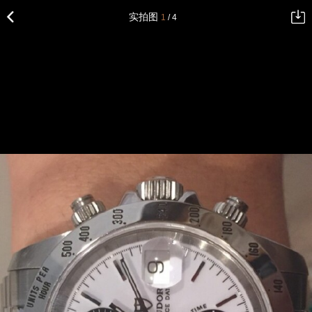
实拍图
1
/ 4