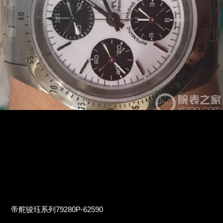
帝舵骏珏系列79280P-62590