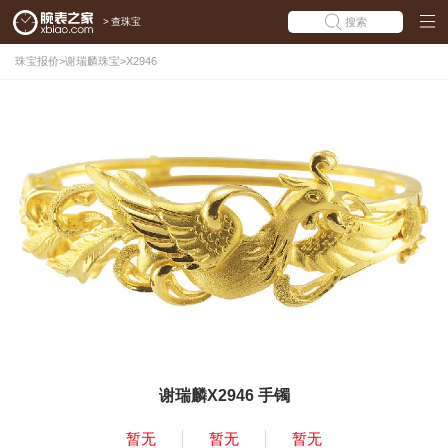
>
查珠宝
搜索
珠宝报价
>
谢瑞麟珠宝
>
X2946
谢瑞麟X2946 手镯
暂无
暂无
暂无