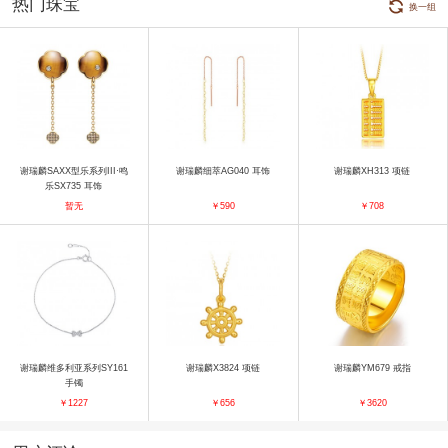
热门珠宝
换一组
谢瑞麟SAXX型乐系列III·鸣
谢瑞麟细萃AG040 耳饰
谢瑞麟XH313 项链
乐SX735 耳饰
暂无
￥590
￥708
谢瑞麟维多利亚系列SY161
谢瑞麟X3824 项链
谢瑞麟YM679 戒指
手镯
￥1227
￥656
￥3620