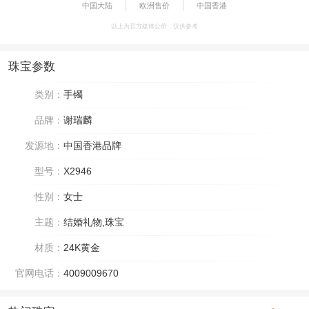
中国大陆
欧洲售价
中国香港
以上为官方媒体公价，仅供参考
珠宝参数
类别：
手镯
品牌：
谢瑞麟
发源地：
中国香港品牌
型号：
X2946
性别：
女士
主题：
结婚礼物,珠宝
材质：
24K黄金
官网电话：
4009009670