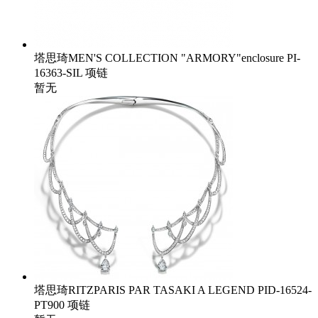
塔思琦MEN'S COLLECTION "ARMORY"enclosure PI-
16363-SIL 项链
暂无
塔思琦RITZPARIS PAR TASAKI A LEGEND PID-16524-
PT900 项链