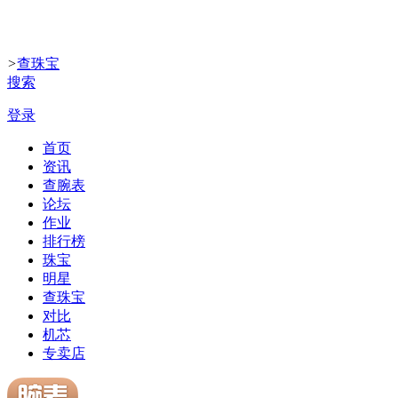
>
查珠宝
搜索
登录
首页
资讯
查腕表
论坛
作业
排行榜
珠宝
明星
查珠宝
对比
机芯
专卖店