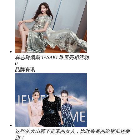
林志玲佩戴 TASAKI 珠宝亮相活动
0
品牌资讯
这些从天山脚下走来的女人，比吐鲁番的哈密瓜还要
甜！