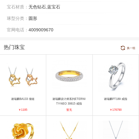
宝石材质：
无色钻石,蓝宝石
琢型分类：
圆形
官网电话：
4009009670
热门珠宝
换一组
谢瑞麟BA133 项链
谢瑞麟设计师系列ETERNI
谢瑞麟PT189 戒指
TY-NEO 30615 戒指
￥1195
暂无
￥176790