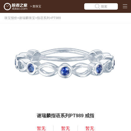
>
查珠宝
搜索
珠宝报价
>
谢瑞麟珠宝
>
指语系列
>
PT989
谢瑞麟指语系列PT989 戒指
暂无
暂无
暂无