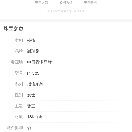
中国大陆
欧洲售价
中国香港
以上为官方媒体公价，仅供参考
珠宝参数
类别：
戒指
品牌：
谢瑞麟
发源地：
中国香港品牌
型号：
PT989
系列：
指语系列
性别：
女士
主题：
珠宝
材质：
18K白金
能否拆卸：
否