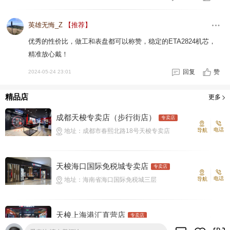
英雄无悔_Z
【推荐】
优秀的性价比，做工和表盘都可以称赞，稳定的ETA2824机芯，
精准放心戴！
回复
赞
2024-05-24 23:01
精品店
更多
成都天梭专卖店（步行街店）
专卖店
电话
地址：成都市春熙北路18号天梭专卖店
导航
天梭海口国际免税城专卖店
专卖店
电话
地址：海南省海口国际免税城三层
导航
天梭上海港汇直营店
专卖店
电话
地址：上海市徐汇区虹桥路1号港汇恒隆广场
导航