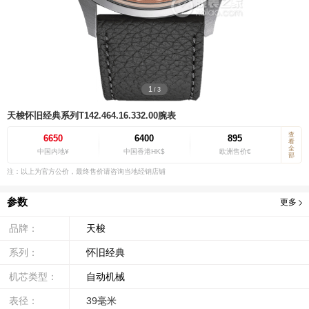
1
/
3
天梭怀旧经典系列T142.464.16.332.00腕表
查
6650
6400
895
看
全
中国内地¥
中国香港HK$
欧洲售价€
部
注：以上为官方公价，最终售价请咨询当地经销店铺
参数
更多
品牌：
天梭
系列：
怀旧经典
机芯类型：
自动机械
表径：
39毫米