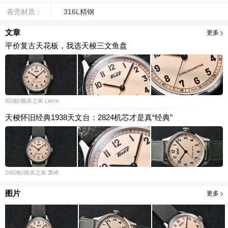
表壳材质：
316L精钢
文章
更多
平价复古天花板，我选天梭三文鱼盘
9
回帖
/腕表之家
Lierre
天梭怀旧经典1938天文台：2824机芯才是真“经典”
24
回帖
/腕表之家
萧峰
图片
更多