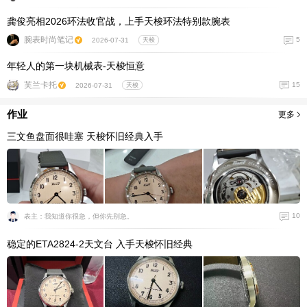
龚俊亮相2026环法收官战，上手天梭环法特别款腕表
腕表时尚笔记
5
2026-07-31
天梭
年轻人的第一块机械表-天梭恒意
芙兰卡托
15
2026-07-31
天梭
作业
更多
三文鱼盘面很哇塞 天梭怀旧经典入手
10
表主：我知道你很急，但你先别急。
稳定的ETA2824-2天文台 入手天梭怀旧经典