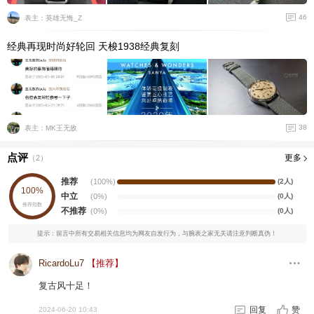
46
表主：英雄无悔_Z
经典再现时尚好轮回 天梭1938经典复刻
38
表主：MK王无敌
点评
更多
（
2
）
推荐
(100%)
(2人)
100%
中立
(0%)
(0人)
推荐指数
不推荐
(0%)
(0人)
提示：留言中所有交易相关信息均为网友自发行为，与腕表之家无关请注意判断真伪！
RicardoLu7
【推荐】
复古风十足！
回复
赞
2024-06-20 10:43