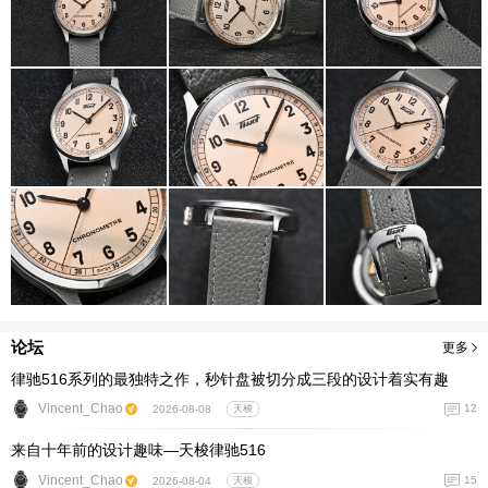
论坛
更多
律驰516系列的最独特之作，秒针盘被切分成三段的设计着实有趣
Vincent_Chao
12
2026-08-08
天梭
来自十年前的设计趣味—天梭律驰516
Vincent_Chao
15
2026-08-04
天梭