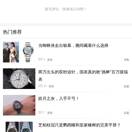
升整体气质，轻松适配职场与日常各种场合。
暂无评论，快来说几句吧！
热门推荐
当蜘蛛侠走出银幕，腕间藏着什么选择
5
原创
导购
两万出头的双秒追针，国表真的敢“挑衅”百万级瑞
表
10
原创
品鉴
皓月之灰，入手不亏！
7
原创
品鉴
芝柏桂冠只是鹦鹉螺和皇家橡树的完美平替？