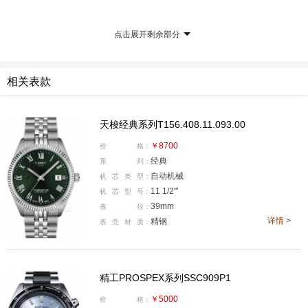
点击展开剩余部分
产品型号:SSC909P1
国内公价:￥5000
相关表款
腕表直径:39毫米
表壳厚度:13.30毫米
天梭经典系列T156.408.11.093.00
机芯类型:石英
￥8700
价
格：
机芯型号:V192
经典
系
列：
表壳材质:不锈钢
自动机械
机
芯
类
型：
防水深度:100米
11 1/2'''
机
芯
型
号：
39mm
表
径：
表款详情：https://www.xbiao.com/seiko/93449/
详情 >
精钢
表
壳
材
质：
腕表点评：
精工 PROSPEX SSC909P1 堪称通勤与运动
兼顾的全能选手。39mm 冰蓝太阳纹熊猫盘，搭配间黑精
精工PROSPEX系列SSC909P1
钢表带，低调又有辨识度。搭载 V192 光动能机芯，满电
续航 6 个月，无需换电池，走时精准。计时、日期、测速
￥5000
价
格：