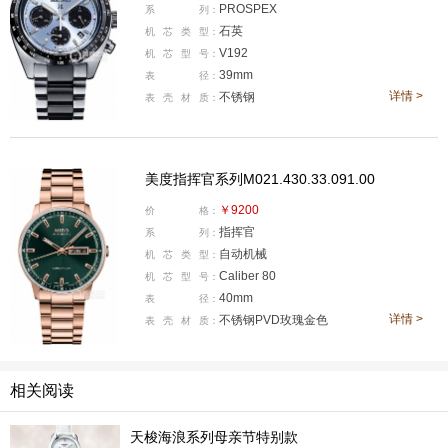
PROSPEX
系
列：
功能齐全，100 米防水 + 防磁，通勤、户外都能打。全球
石英
机
芯
类
型：
限量 10000 枚，底盖带独立编号，性价比与收藏感兼
V192
机
芯
型
号：
具，通勤党闭眼入不撞款。
39mm
表
径：
详情 >
不锈钢
表
壳
材
质：
美度指挥官系列M021.430.33.091.00腕表
美度指挥官系列M021.430.33.091.00
￥9200
价
格：
指挥官
系
列：
自动机械
机
芯
类
型：
Caliber 80
机
芯
型
号：
40mm
表
径：
详情 >
不锈钢PVD玫瑰金色
表
壳
材
质：
相关阅读
产品型号:M021.430.33.091.00
国内公价:￥9200
天梭海浪系列母亲节特别款