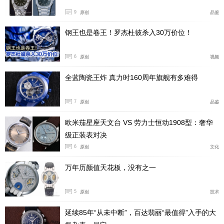
9
原创
品鉴
钢王也是卷王！罗杰杜彼杀入30万价位！
6
原创
视频
全蓝陶瓷王炸 真力时160周年旗舰有多难得
7
原创
品鉴
欧米茄星座天文台 VS 劳力士恒动1908型：奢华
级正装表对决
6
原创
文化
万年历颜值天花板，没有之一
5
原创
技术
延续85年“从未中断”，百达翡丽“最值得”入手的大