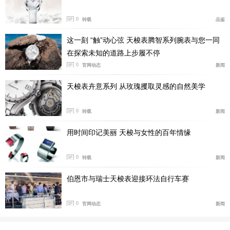
腕表直径:40毫米
0
转载
品鉴
机芯类型:自动机械
机芯型号:Caliber 80
这一刻 “触”动心弦 天梭表腾智系列腕表与您一同
表壳材质:不锈钢PVD玫瑰金色
在探索未知的道路上步履不停
防水深度:50米
0
官网动态
新闻
表款详情：
https://www.xbiao.com/mido/105123/
天梭表卉意系列 从玫瑰攫取灵感的自然美学
腕表点评:
美度指挥官系列 M021.430.33.091.00 腕表，将
0
转载
新闻
都市通勤的优雅与机械质感完美融合。渐变绿色太阳纹表
盘搭配玫瑰金间金表壳，视觉高级又不张扬，40mm 表径
用时间印记美丽 天梭与女性的百年情缘
适配多数手腕。搭载长效动力 Cal.80 全自动机械机芯，
0
走时稳定可靠。蓝宝石表镜耐磨通透，日期星期显示实用
转载
新闻
贴心，50 米防水满足日常所需。整体设计简约大气、百
伯恩市与瑞士天梭表迎接环法自行车赛
搭耐看，通勤佩戴低调有品位，是职场人士的理想之选。
结语：
这三款腕表，均以简约设计、实用性能精准契合通勤上班族的日常
0
官网动态
新闻
需求。无论是天梭的经典沉稳、精工的全能省心，还是美度的优雅质感，
都做到了百搭耐看、低调不撞款。它们不仅能清晰掌握时间，更能悄悄提