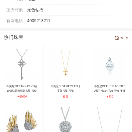
宝石材质：
无色钻石
官网电话：
4009213211
热门珠宝
换一组
蒂芙尼TIFFANY KEYS铂
蒂芙尼ELSA PERETTI十
蒂芙尼RETURN TO TIFF
金镶钻花形钥匙吊坠 项链
字架吊坠 吊坠
ANY Heart Tag 吊饰 项链
￥66000
暂无
￥730