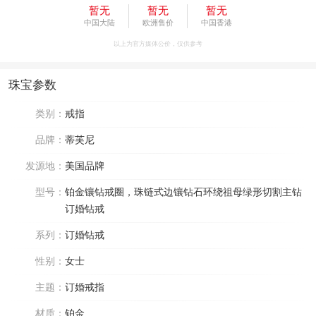
暂无
暂无
暂无
中国大陆
欧洲售价
中国香港
以上为官方媒体公价，仅供参考
珠宝参数
类别：
戒指
品牌：
蒂芙尼
发源地：
美国品牌
型号：
铂金镶钻戒圈，珠链式边镶钻石环绕祖母绿形切割主钻
订婚钻戒
系列：
订婚钻戒
性别：
女士
主题：
订婚戒指
材质：
铂金