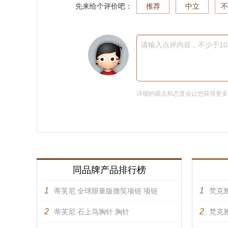
先来给个评价吧：
推荐
中立
不
请输入点评内容，不少于1
详细的观点和态度会让您获得更
同品牌产品排行榜
1
1
蒂芙尼 全球限量版微笑项链 项链
梵克雅
2
2
蒂芙尼 石上鸟胸针 胸针
梵克雅