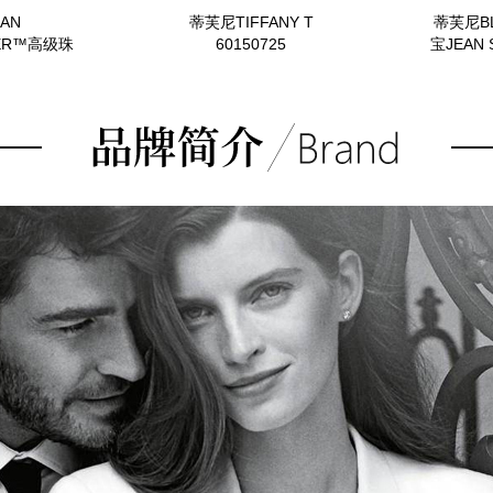
AN
蒂芙尼TIFFANY T
蒂芙尼B
GER™高级珠
60150725
宝JEAN 
5423
铂金及
玺，祖母