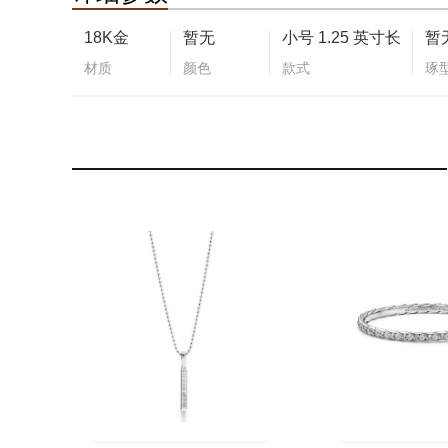
18K金
暂无
小号 1.25 英寸长
暂
材质
颜色
款式
琢