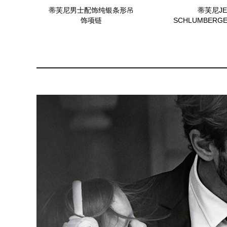
蒂芙尼男士配饰纯银条形吊
蒂芙尼JE
饰项链
SCHLUMBER
宝188618