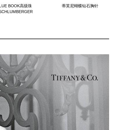
LUE BOOK高级珠
蒂芙尼蝴蝶钻石胸针
SCHLUMBERGER
18K黄金镶嵌红碧
绿及钻石葡萄藤造
型耳环