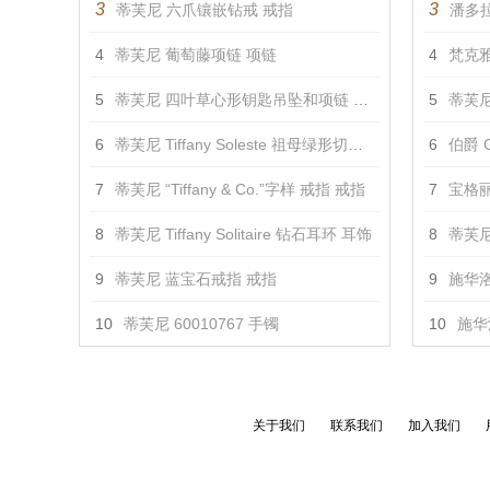
3
3
蒂芙尼 六爪镶嵌钻戒 戒指
潘多拉
4
蒂芙尼 葡萄藤项链 项链
4
梵克雅
5
蒂芙尼 四叶草心形钥匙吊坠和项链 吊坠
5
蒂芙尼
6
蒂芙尼 Tiffany Soleste 祖母绿形切割钻戒 戒指
6
伯爵 G
7
蒂芙尼 “Tiffany & Co.”字样 戒指 戒指
7
宝格丽 
8
蒂芙尼 Tiffany Solitaire 钻石耳环 耳饰
8
蒂芙尼 T
9
蒂芙尼 蓝宝石戒指 戒指
9
施华洛
10
蒂芙尼 60010767 手镯
10
施华
关于我们
联系我们
加入我们