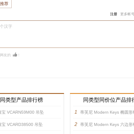
推荐
注册
更多帐
0个汉字
多网友的
！
同类型产品排行榜
同类型同价位产品排
1
宝 VCARN59M00 吊坠
蒂芙尼 Modern Keys 椭圆形钥匙
2
宝 VCARD38500 吊坠
蒂芙尼 Modern Keys 六边形钥匙