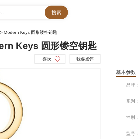
..
>
Modern Keys 圆形镂空钥匙
dern Keys 圆形镂空钥匙
喜欢
我要点评
基本参数
品牌
系列
性别
型号