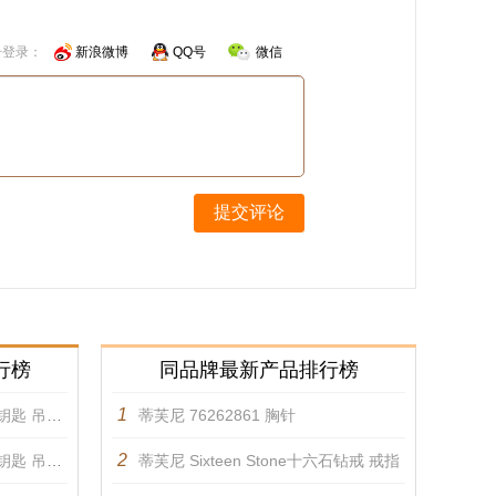
号登录：
新浪微博
QQ号
微信
提交评论
行榜
同品牌最新产品排行榜
1
 吊坠 吊坠
蒂芙尼 76262861 胸针
2
 吊坠 吊坠
蒂芙尼 Sixteen Stone十六石钻戒 戒指