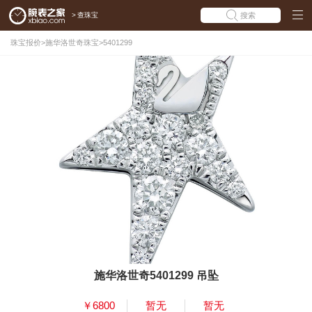
>
查珠宝
搜索
珠宝报价
>
施华洛世奇珠宝
>
5401299
施华洛世奇5401299 吊坠
￥6800
暂无
暂无