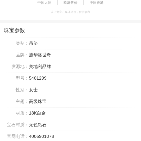
中国大陆
欧洲售价
中国香港
以上为官方媒体公价，仅供参考
珠宝参数
类别：
吊坠
品牌：
施华洛世奇
发源地：
奥地利品牌
型号：
5401299
性别：
女士
主题：
高级珠宝
材质：
18K白金
宝石材质：
无色钻石
官网电话：
4006901078