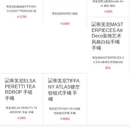
蒂芙尼男士配饰Double Kn
ot 袖扣 袖扣
蒂芙尼结婚戒指TIFFANY
CLASSIC™60001062 戒
￥4400
蒂芙尼60003453 戒指
指
￥11700
￥32900
蒂芙尼MASTERPIECES A
rt Deco装饰艺术风格白钻
手镯 手镯
暂无
蒂芙尼ELSA PERETTI TE
蒂芙尼TIFFANY ATLAS镂
ARDROP 手链 手镯
空铰链式手镯 手镯
￥1850
￥59000