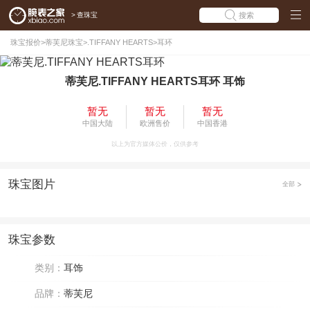
>
查珠宝
搜索
珠宝报价
>
蒂芙尼珠宝
>
.TIFFANY HEARTS
>
耳环
蒂芙尼.TIFFANY HEARTS耳环 耳饰
暂无
暂无
暂无
中国大陆
欧洲售价
中国香港
以上为官方媒体公价，仅供参考
珠宝图片
全部
珠宝参数
类别：
耳饰
品牌：
蒂芙尼