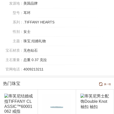
发源地：
美国品牌
型号：
耳环
系列：
.TIFFANY HEARTS
性别：
女士
主题：
珠宝,结婚礼物
宝石材质：
无色钻石
主石重量：
总重 0.37 克拉
官网电话：
4009213211
热门珠宝
换一组