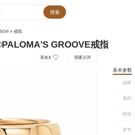
..
SSO®
>
戒指
®PALOMA'S GROOVE戒指
喜欢
1
我要点评
基本参数
品牌
系列
性别
型号