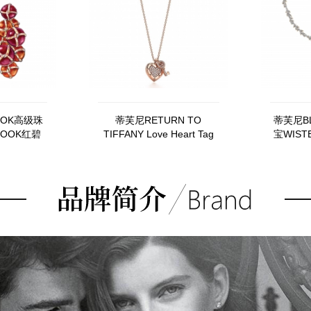
OOK高级珠
蒂芙尼RETURN TO
蒂芙尼B
 BOOK红碧
TIFFANY Love Heart Tag
宝WIS
黄钻及白钻
钥匙项链
溢彩