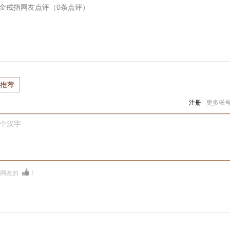
K黄金戒指
网友点评（
0
条点评）
推荐
注册
更多帐
0个汉字
多网友的
！