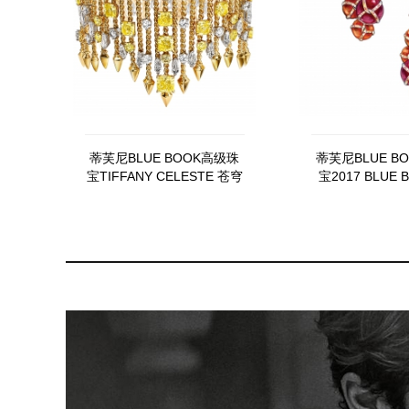
蒂芙尼BLUE BOOK高级珠
蒂芙尼BLUE B
宝TIFFANY CELESTE 苍穹
宝2017 BLUE
万象乘风箭矢（Arrow）手
玺、锰铝榴石、
镯
耳坠