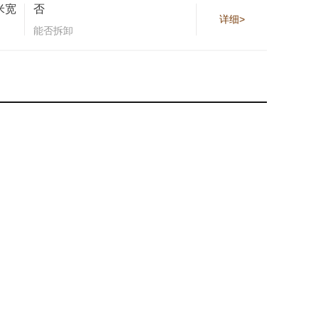
米宽
否
详细>
能否拆卸