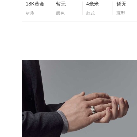
18K黄金
暂无
4毫米
暂无
材质
颜色
款式
琢型