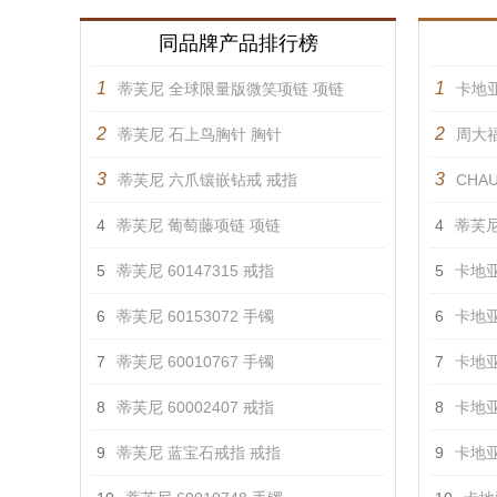
同品牌产品排行榜
1
1
蒂芙尼 全球限量版微笑项链 项链
卡地亚
2
2
蒂芙尼 石上鸟胸针 胸针
周大福
3
3
蒂芙尼 六爪镶嵌钻戒 戒指
CHAU
4
蒂芙尼 葡萄藤项链 项链
4
蒂芙尼
5
蒂芙尼 60147315 戒指
5
卡地亚
6
蒂芙尼 60153072 手镯
6
卡地亚
7
蒂芙尼 60010767 手镯
7
卡地亚
8
蒂芙尼 60002407 戒指
8
卡地亚
9
蒂芙尼 蓝宝石戒指 戒指
9
卡地亚