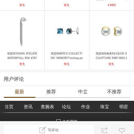
LE BOUQUET RD-P2141-
2814-18KWG 戒指
饰
暂无
暂无
￥9400
PT950 戒指
塔思琦TASAKI ATELIER
塔思琦MEN'S COLLECTI
塔思琦经典系列LIQUID S
WATERFALL RNI 4767
ON "ARMORY"rocking pe
CULPTURE EMP-3933-1
耳饰
arl CI-0291-1-SIL 袖扣
8KYG 耳饰
暂无
暂无
暂无
用户评论
最新
推荐
中立
不推荐
首页
资讯
查腕表
论坛
作业
珠宝
明星
去电脑版
写评论
©2018腕表之家 m.xbiao.com