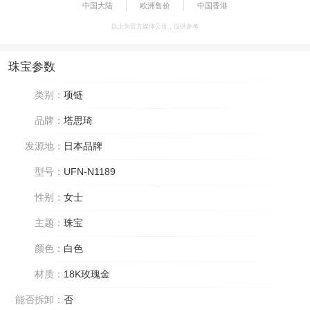
中国大陆
欧洲售价
中国香港
以上为官方媒体公价，仅供参考
珠宝参数
类别：
项链
品牌：
塔思琦
发源地：
日本品牌
型号：
UFN-N1189
性别：
女士
主题：
珠宝
颜色：
白色
材质：
18K玫瑰金
能否拆卸：
否