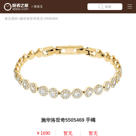
>
查珠宝
搜索
珠宝报价
>
施华洛世奇珠宝
>
5505469
施华洛世奇5505469 手镯
￥1690
暂无
暂无