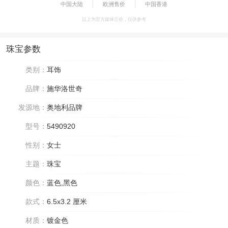
中国大陆
欧洲售价
中国香港
以上为官方媒体公价，仅供参考
珠宝参数
类别：
耳饰
品牌：
施华洛世奇
发源地：
奥地利品牌
型号：
5490920
性别：
女士
主题：
珠宝
颜色：
蓝色,黑色
款式：
6.5x3.2 厘米
材质：
镀金色