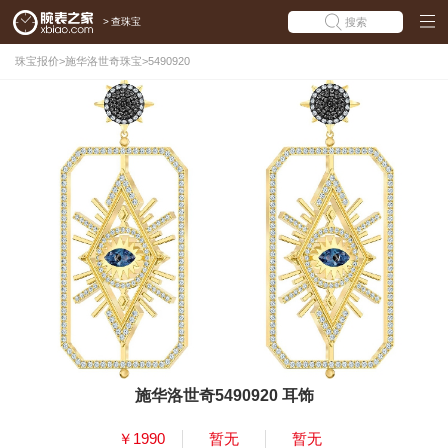
>
查珠宝
搜索
珠宝报价
>
施华洛世奇珠宝
>
5490920
施华洛世奇5490920 耳饰
￥1990
暂无
暂无