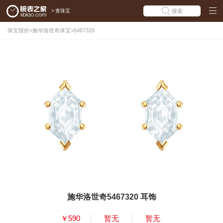
>
查珠宝
搜索
珠宝报价
>
施华洛世奇珠宝
>
5467320
施华洛世奇5467320 耳饰
￥590
暂无
暂无