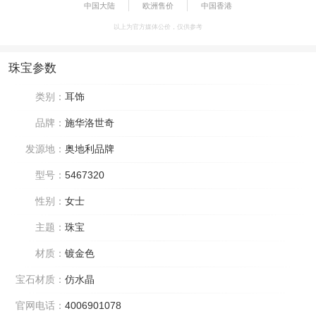
中国大陆
欧洲售价
中国香港
以上为官方媒体公价，仅供参考
珠宝参数
类别：
耳饰
品牌：
施华洛世奇
发源地：
奥地利品牌
型号：
5467320
性别：
女士
主题：
珠宝
材质：
镀金色
宝石材质：
仿水晶
官网电话：
4006901078