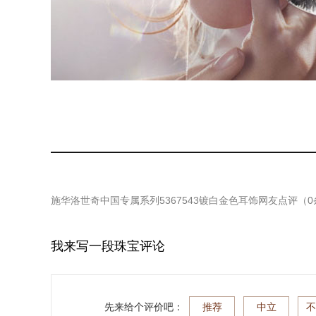
施华洛世奇中国专属系列5367543镀白金色耳饰
网友点评（
0
我来写一段珠宝评论
先来给个评价吧：
推荐
中立
不