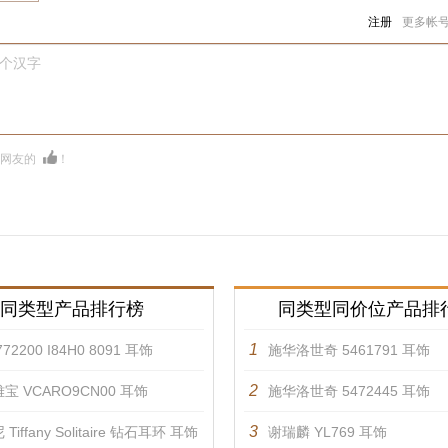
注册
更多帐
0个汉字
多网友的
！
同类型产品排行榜
同类型同价位产品排
1
72200 I84H0 8091 耳饰
施华洛世奇 5461791 耳饰
2
宝 VCARO9CN00 耳饰
施华洛世奇 5472445 耳饰
3
Tiffany Solitaire 钻石耳环 耳饰
谢瑞麟 YL769 耳饰