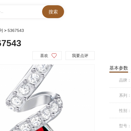
..
列
>
5367543
543
喜欢
我要点评
基本参数
品牌
系列
性别
型号