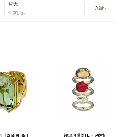
暂无
详细>
能否拆卸
世奇5598358
施华洛世奇Halley戒指