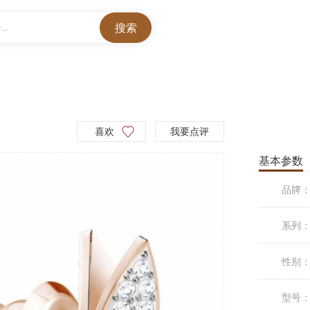
..
喜欢
我要点评
基本参数
品牌
系列
性别
型号