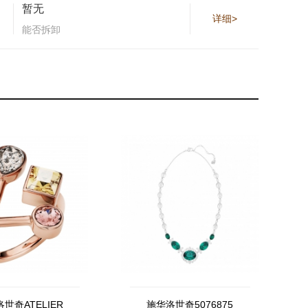
暂无
详细>
能否拆卸
世奇ATELIER
施华洛世奇5076875