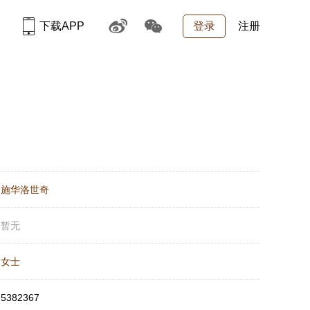
下载APP
登录
注册
：
施华洛世奇
：
暂无
：
女士
：
5382367