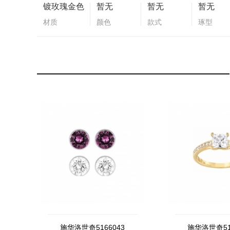
镀玫瑰金色
暂无
暂无
暂无
材质
颜色
款式
琢型
施华洛世奇5166043
施华洛世奇51