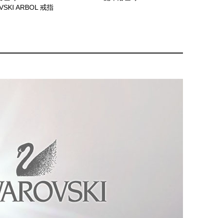
VSKI ARBOL 戒指