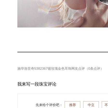
施华洛世奇5382367镀玫瑰金色耳饰
网友点评（
0
条点评）
我来写一段珠宝评论
先来给个评价吧：
推荐
中立
不