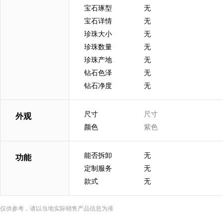
宝石琢型
无
宝石详情
无
珍珠大小
无
珍珠数量
无
珍珠产地
无
钻石色泽
无
钻石净度
无
尺寸
尺寸
外观
颜色
紫色
能否拆卸
无
功能
定制服务
无
款式
无
仅供参考，请以当地实际销售产品信息为准