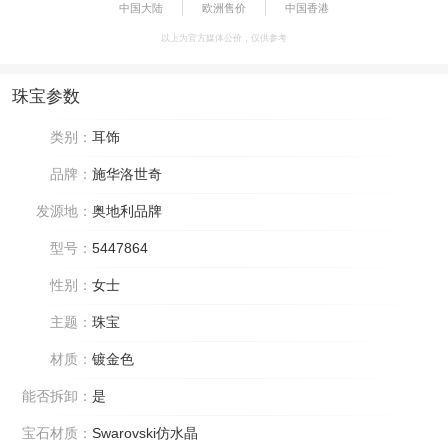
中国大陆
欧洲售价
中国香港
以上为官方媒体公价，仅供参考
珠宝参数
类别：
耳饰
品牌：
施华洛世奇
发源地：
奥地利品牌
型号：
5447864
性别：
女士
主题：
珠宝
材质：
镀金色
能否拆卸：
是
宝石材质：
Swarovski仿水晶