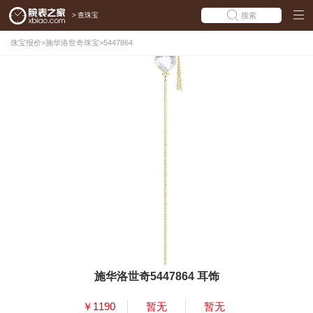
>
查珠宝
搜索
珠宝报价
>
施华洛世奇珠宝
>
5447864
施华洛世奇5447864 耳饰
￥1190
暂无
暂无