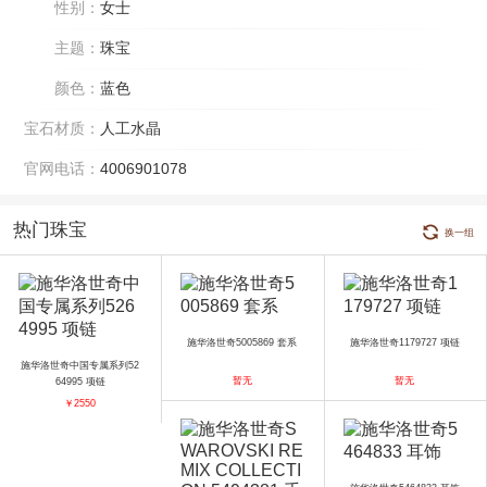
性别：
女士
主题：
珠宝
颜色：
蓝色
宝石材质：
人工水晶
官网电话：
4006901078
热门珠宝
换一组
施华洛世奇5005869 套系
施华洛世奇1179727 项链
施华洛世奇中国专属系列52
暂无
暂无
64995 项链
￥2550