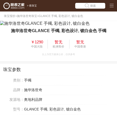
>
查珠宝
搜索
珠宝报价
>
施华洛世奇珠宝
>
GLANCE 手镯, 彩色设计, 镀白金色
施华洛世奇GLANCE 手镯, 彩色设计, 镀白金色 手镯
￥1290
暂无
暂无
中国大陆
欧洲售价
中国香港
以上为官方媒体公价，仅供参考
珠宝参数
类别：
手镯
品牌：
施华洛世奇
发源地：
奥地利品牌
型号：
GLANCE 手镯, 彩色设计, 镀白金色