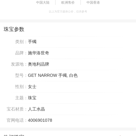
中国大陆
欧洲售价
中国香港
以上为官方媒体公价，仅供参考
珠宝参数
类别：
手镯
品牌：
施华洛世奇
发源地：
奥地利品牌
型号：
GET NARROW 手镯, 白色
性别：
女士
主题：
珠宝
宝石材质：
人工水晶
官网电话：
4006901078