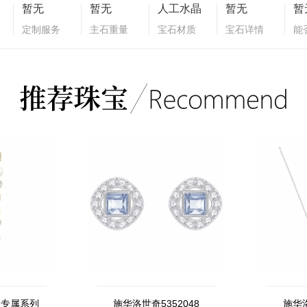
暂无
暂无
人工水晶
暂无
暂
定制服务
主石重量
宝石材质
宝石详情
能
国专属系列
施华洛世奇5352048
施华洛