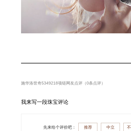
施华洛世奇5349218项链
网友点评（
0
条点评）
我来写一段珠宝评论
先来给个评价吧：
推荐
中立
不