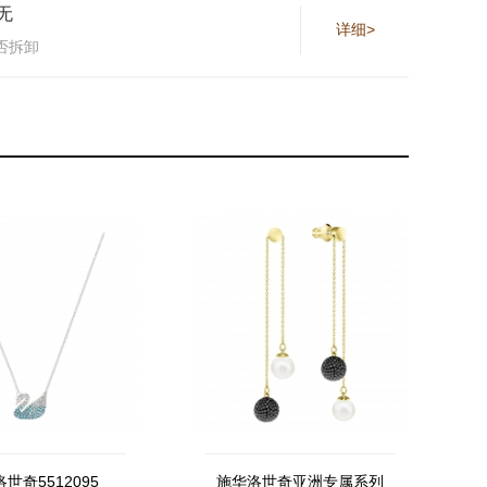
无
详细>
否拆卸
世奇5512095
施华洛世奇亚洲专属系列