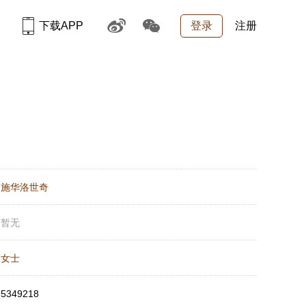
下载APP
登录
注册
：
施华洛世奇
：
暂无
：
女士
：
5349218