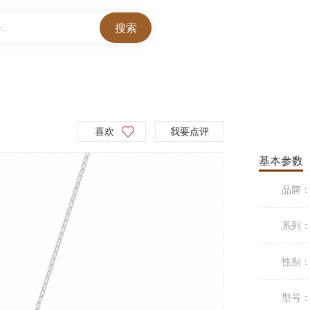
..
喜欢
我要点评
基本参数
品牌
系列
性别
型号