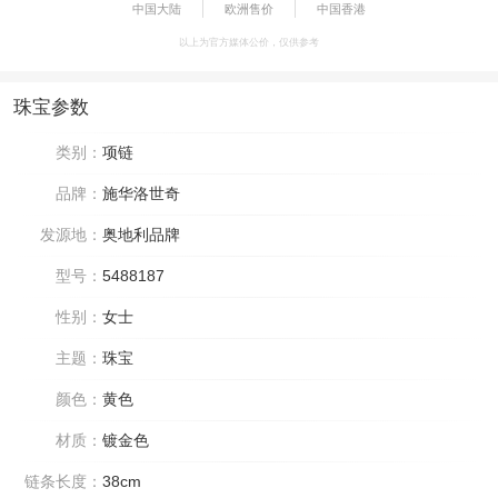
中国大陆
欧洲售价
中国香港
以上为官方媒体公价，仅供参考
珠宝参数
类别：
项链
品牌：
施华洛世奇
发源地：
奥地利品牌
型号：
5488187
性别：
女士
主题：
珠宝
颜色：
黄色
材质：
镀金色
链条长度：
38cm