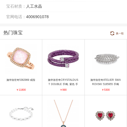
宝石材质：
人工水晶
官网电话：
4006901078
热门珠宝
换一组
施华洛世奇5362969 戒指
施华洛世奇CRYSTALDUS
施华洛世奇ATELIER SWA
T DOUBLE 手镯, 紫色 手
ROVSKI 5185955 手镯
镯
￥11800
￥990
￥5300