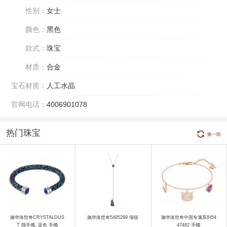
性别：
女士
颜色：
黑色
款式：
珠宝
材质：
合金
宝石材质：
人工水晶
官网电话：
4006901078
热门珠宝
换一组
施华洛世奇CRYSTALDUS
施华洛世奇5495299 项链
施华洛世奇中国专属系列54
T 阔手镯, 蓝色 手镯
47482 手镯