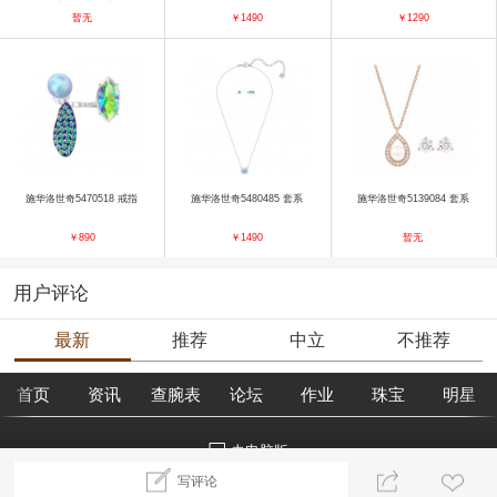
暂无
￥1490
￥1290
施华洛世奇5470518 戒指
施华洛世奇5480485 套系
施华洛世奇5139084 套系
￥890
￥1490
暂无
用户评论
最新
推荐
中立
不推荐
首页
资讯
查腕表
论坛
作业
珠宝
明星
去电脑版
写评论
©2018腕表之家 m.xbiao.com