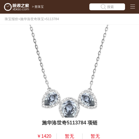
>
查珠宝
搜索
珠宝报价
>
施华洛世奇珠宝
>
5113784
施华洛世奇5113784 项链
￥1420
暂无
暂无