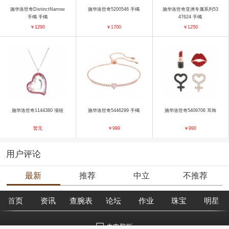
施华洛世奇DistinctNarrow
施华洛世奇5200546 手镯
施华洛世奇亚洲专属系列53
手镯 手镯
47624 手镯
￥1290
￥1700
￥1250
施华洛世奇1144380 项链
施华洛世奇5446299 手镯
施华洛世奇5409706 耳饰
暂无
￥999
￥990
用户评论
最新
推荐
中立
不推荐
首页
资讯
查腕表
论坛
作业
珠宝
明星
去电脑版