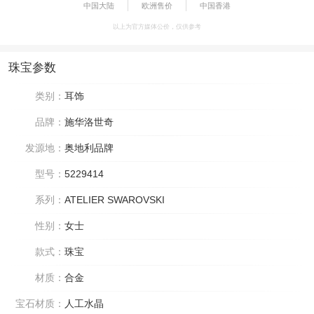
中国大陆
欧洲售价
中国香港
以上为官方媒体公价，仅供参考
珠宝参数
类别：
耳饰
品牌：
施华洛世奇
发源地：
奥地利品牌
型号：
5229414
系列：
ATELIER SWAROVSKI
性别：
女士
款式：
珠宝
材质：
合金
宝石材质：
人工水晶