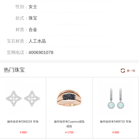
性别：
女士
款式：
珠宝
材质：
合金
宝石材质：
人工水晶
官网电话：
4006901078
热门珠宝
换一组
施华洛世奇5364218 耳饰
施华洛世奇Cypress戒指
施华洛世奇5468719 耳饰
戒指
￥890
￥1700
￥690